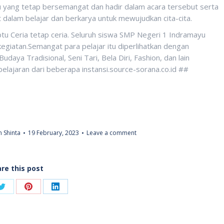
u yang tetap bersemangat dan hadir dalam acara tersebut serta
dalam belajar dan berkarya untuk mewujudkan cita-cita.
tu Ceria tetap ceria. Seluruh siswa SMP Negeri 1 Indramayu
giatan.Semangat para pelajar itu diperlihatkan dengan
daya Tradisional, Seni Tari, Bela Diri, Fashion, dan lain
elajaran dari beberapa instansi.source-sorana.co.id ##
 Shinta
19 February, 2023
Leave a comment
re this post
Share
Share
Share
on
on
on
ook
Twitter
Pinterest
LinkedIn