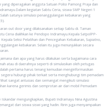
n yang diperagakan anggota Satuan Polisi Pamong Praja dan
ramayu.Dalam kegiatan Sabtu Ceria, siswa SMP Negeri 1
 Salah satunya simulasi penanggulangan kebakaran yang
3).
ran out door yang dilaksanakan setiap Sabtu di. Taman
btu Ceria dialihkan ke Pendopo Indramayu.Kepala SatpolPP-
Kepala Seksi Pelatihan dan Pencegahan Kebakaran, Supiatno,
ggulangan kebakaran. Selain itu juga menunjukkan secara
karan.
gaimana dan apa yang harus dilakukan serta bagaimana cara
ah atau di daerahnya seperti di simulasikan oleh petugas
adalah pertama harus tenang kemudian menginformasikan
an segera hubungi pihak terkait serta menghubungi tim pemadam
lihat sangat antusias dan semangat mengikuti simulasi
an karena gerimis dan semprotan air dari mobil Pemadam
e Iskandar mengungkapkan, Bupati Indramayu Nina Agustina
mangat dari siswa siswi yang hadin. Ririn juga menyampaikan