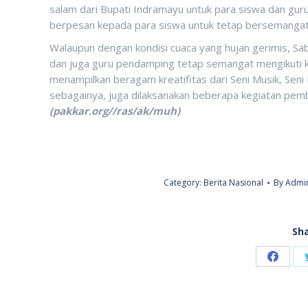
salam dari Bupati Indramayu untuk para siswa dan gur
berpesan kepada para siswa untuk tetap bersemangat 
Walaupun dengan kondisi cuaca yang hujan gerimis, Sab
dan juga guru pendamping tetap semangat mengikuti ke
menampilkan beragam kreatifitas dari Seni Musik, Seni Bu
sebagainya, juga dilaksanakan beberapa kegiatan pemb
(pakkar.org//ras/ak/muh)
Category:
Berita Nasional
By
Admin
Sha
Share
on
Faceb