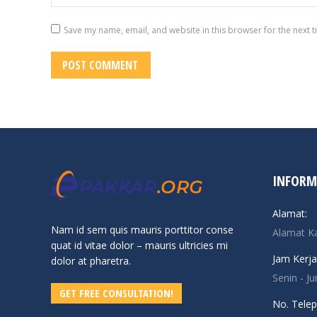
Save my name, email, and website in this browser for the next 
POST COMMENT
INFORM
Alamat:
Nam id sem quis mauris porttitor conse
Alamat K
quat id vitae dolor – mauris ultricies mi
Jam Kerja
dolor at pharetra.
Senin - J
GET FREE CONSULTATION!
No. Telep