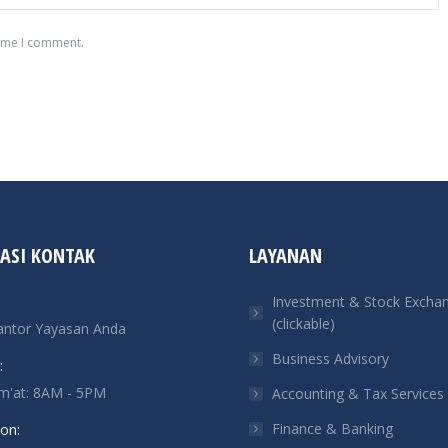
time I comment.
ASI KONTAK
LAYANAN
Investment & Stock Excha
(clickable)
antor Yayasan Anda
Business Advisory
:
um'at: 8AM - 5PM
Accounting & Tax Services
Finance & Banking
on: