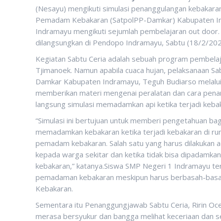
(Nesayu) mengikuti simulasi penanggulangan kebakara
Pemadam Kebakaran (SatpolPP-Damkar) Kabupaten Ind
Indramayu mengikuti sejumlah pembelajaran out door.
dilangsungkan di Pendopo Indramayu, Sabtu (18/2/202
Kegiatan Sabtu Ceria adalah sebuah program pembelaja
Tjimanoek. Namun apabila cuaca hujan, pelaksanaan Sa
Damkar Kabupaten Indramayu, Teguh Budiarso melalui 
memberikan materi mengenai peralatan dan cara penan
langsung simulasi memadamkan api ketika terjadi keba
“Simulasi ini bertujuan untuk memberi pengetahuan ba
memadamkan kebakaran ketika terjadi kebakaran di rum
pemadam kebakaran. Salah satu yang harus dilakukan 
kepada warga sekitar dan ketika tidak bisa dipadamk
kebakaran,” katanya.Siswa SMP Negeri 1 Indramayu ter
pemadaman kebakaran meskipun harus berbasah-basah
Kebakaran.
Sementara itu Penanggungjawab Sabtu Ceria, Ririn Oc
merasa bersyukur dan bangga melihat keceriaan dan se