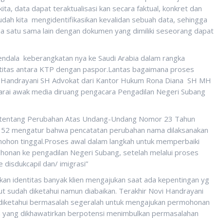
ta, data dapat teraktualisasi kan secara faktual, konkret dan
udah kita mengidentifikasikan kevalidan sebuah data, sehingga
 satu sama lain dengan dokumen yang dimiliki seseorang dapat
kendala keberangkatan nya ke Saudi Arabia dalam rangka
titas antara KTP dengan paspor.Lantas bagaimana proses
ovi Handrayani SH Advokat dari Kantor Hukum Rona Diana SH MH
arai awak media diruang pengacara Pengadilan Negeri Subang
tentang Perubahan Atas Undang-Undang Nomor 23 Tahun
 52 mengatur bahwa pencatatan perubahan nama dilaksanakan
ohon tinggal.Proses awal dalam langkah untuk memperbaiki
mohonan ke pengadilan Negeri Subang, setelah melalui proses
 disdukcapil dan/ imigrasi”
an identitas banyak klien mengajukan saat ada kepentingan yg
t sudah diketahui namun diabaikan. Terakhir Novi Handrayani
 diketahui bermasalah segeralah untuk mengajukan permohonan
 yang dikhawatirkan berpotensi menimbulkan permasalahan