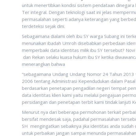
untuk menertibkan kondisi sistem pendataan dinegara ki
Ter integral. Dengan teknologi saat ini jelas memperm
permasalahan seperti adanya keterangan yang berbeda
terdeteksi sejak dini.
Sebagaimana dialami oleh ibu SY warga Subang ini ter
menunaikan ibadah Umroh disebabkan perbedaan iden
memperbaiki data identitas milik ibu SY tersebut? N
dan Rekan selaku kuasa hukum ibu SY ketika diwawanc
menerangkan bahwa
“sebagaimana Undang Undang Nomor 24 Tahun 2013 
2006 tentang Administrasi Kependudukan dalam Pasal
berdasarkan penetapan pengadilan negeri tempat pem
data identitas klien kami yaitu melalui pengajuan per
persidangan dan penetapan terbit kami tindak lanjuti Ke
Menurut nya dari beberapa permohonan terkait perbaik
bersifat mendesak saja, padahal permasalahan tersebu
SH mengingatkan sebaiknya jika identitas anda sudah
untuk perbaikan jangan sampai menunda permasalahan