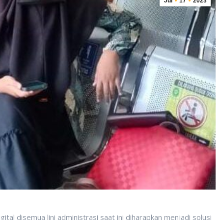
Jul
17
2023
gital disemua lini administrasi saat ini diharapkan menjadi solusi