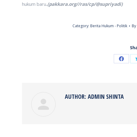
hukum baru
.(pakkara.org//ras/cp/@supriyadi)
Category:
Berita Hukum - Politik
By
Sha
Share
on
Faceb
AUTHOR:
ADMIN SHINTA