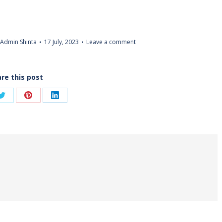
Admin Shinta
17 July, 2023
Leave a comment
re this post
Share
Share
Share
on
on
on
ook
Twitter
Pinterest
LinkedIn