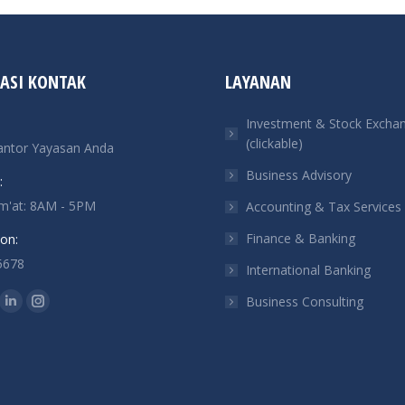
ASI KONTAK
LAYANAN
Investment & Stock Excha
(clickable)
antor Yayasan Anda
Business Advisory
:
um'at: 8AM - 5PM
Accounting & Tax Services
Finance & Banking
on:
5678
International Banking
n:
Business Consulting
ok
tter
Linkedin
Instagram
ge
page
page
ens
opens
opens
in
in
w
new
new