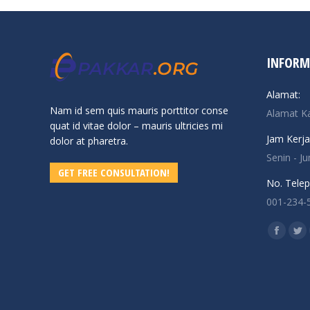
INFORM
Alamat:
Nam id sem quis mauris porttitor conse
Alamat K
quat id vitae dolor – mauris ultricies mi
Jam Kerja
dolor at pharetra.
Senin - J
GET FREE CONSULTATION!
No. Telep
001-234-
Find us o
Facebo
Twi
page
pa
opens
op
in
in
new
ne