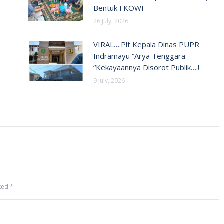
Bentuk FKOWI
26 July, 2026
VIRAL….Plt Kepala Dinas PUPR
Indramayu “Arya Tenggara
n
“Kekayaannya Disorot Publik….!
9 July, 2026
rked
*