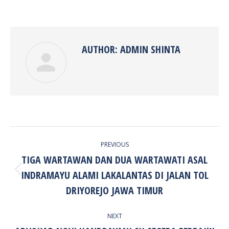
on
on
on
on
Facebook
Twitter
Pinterest
LinkedIn
AUTHOR:
ADMIN SHINTA
POST
PREVIOUS
NAVIGATION
TIGA WARTAWAN DAN DUA WARTAWATI ASAL
INDRAMAYU ALAMI LAKALANTAS DI JALAN TOL
Previous
post:
DRIYOREJO JAWA TIMUR
NEXT