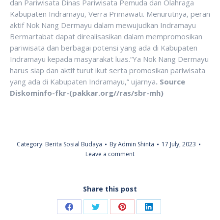
dan Pariwisata Dinas Pariwisata Pemuda dan Olahraga
Kabupaten Indramayu, Verra Primawati. Menurutnya, peran
aktif Nok Nang Dermayu dalam mewujudkan Indramayu
Bermartabat dapat direalisasikan dalam mempromosikan
pariwisata dan berbagai potensi yang ada di Kabupaten
Indramayu kepada masyarakat luas.“Ya Nok Nang Dermayu
harus siap dan aktif turut ikut serta promosikan pariwisata
yang ada di Kabupaten Indramayu,” ujarnya
.
Source
Diskominfo-fkr-(
pakkar.org//ras/sbr-mh)
Category:
Berita Sosial Budaya
By
Admin Shinta
17 July, 2023
Leave a comment
Share this post
Share
Share
Share
Share