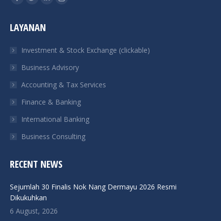
Facebook
Twitter
Linkedin
Instagram
page
page
page
page
LAYANAN
opens
opens
opens
opens
in
in
in
in
Investment & Stock Exchange (clickable)
new
new
new
new
Business Advisory
window
window
window
window
Accounting & Tax Services
Finance & Banking
International Banking
Business Consulting
RECENT NEWS
Sejumlah 30 Finalis Nok Nang Dermayu 2026 Resmi
Dikukuhkan
6 August, 2026