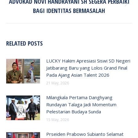
ADVOKAD NOVI HANDRAYANI SH SEGERA PERBAIKI
Next
BAGI IDENTITAS BERMASALAH
post:
RELATED POSTS
LUCKY Hakim Apresiasi Siswi SD Negeri
Jatibarang Baru yang Lolos Grand Final
Pada Ajang Asian Talent 2026
21 May, 2026
Milangkala Pertama Danghyang
Rundayan Talaga Jadi Momentum
Pelestarian Budaya Sunda
15 May, 2026
Prseiden Prabowo Subianto Selamat