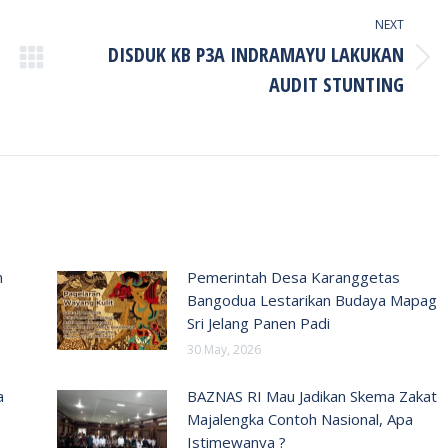
NEXT
DISDUK KB P3A INDRAMAYU LAKUKAN
Next
AUDIT STUNTING
post:
n
Pemerintah Desa Karanggetas
Bangodua Lestarikan Budaya Mapag
Sri Jelang Panen Padi
30 May, 2026
a
BAZNAS RI Mau Jadikan Skema Zakat
Majalengka Contoh Nasional, Apa
Istimewanya ?