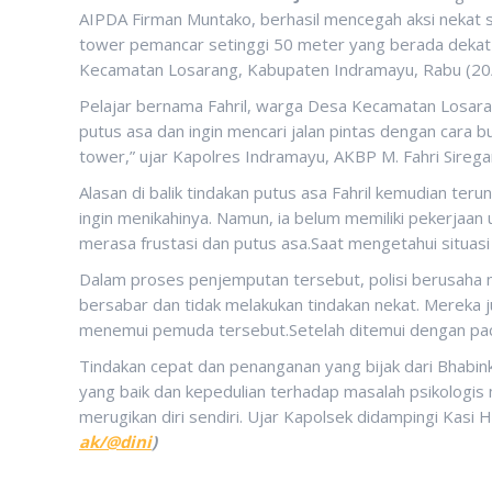
AIPDA Firman Muntako, berhasil mencegah aksi nekat 
tower pemancar setinggi 50 meter yang berada dekat d
Kecamatan Losarang, Kabupaten Indramayu, Rabu (20
Pelajar bernama Fahril, warga Desa Kecamatan Losar
putus asa dan ingin mencari jalan pintas dengan cara bu
tower,” ujar Kapolres Indramayu, AKBP M. Fahri Sireg
Alasan di balik tindakan putus asa Fahril kemudian ter
ingin menikahinya. Namun, ia belum memiliki pekerjaa
merasa frustasi dan putus asa.Saat mengetahui situasi i
Dalam proses penjemputan tersebut, polisi berusaha
bersabar dan tidak melakukan tindakan nekat. Mereka 
menemui pemuda tersebut.Setelah ditemui dengan pacarn
Tindakan cepat dan penanganan yang bijak dari Bhab
yang baik dan kepedulian terhadap masalah psikologi
merugikan diri sendiri. Ujar Kapolsek didampingi Kas
ak/@dini
)