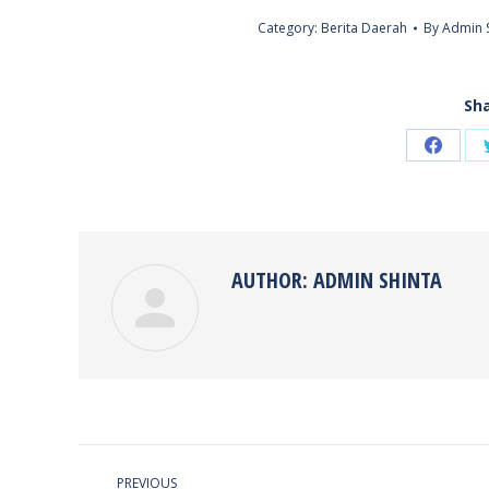
Category:
Berita Daerah
By
Admin 
Sha
Share
on
Faceb
AUTHOR:
ADMIN SHINTA
POST
PREVIOUS