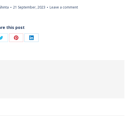
Shinta
21 September, 2023
Leave a comment
re this post
Share
Share
Share
on
on
on
ook
Twitter
Pinterest
LinkedIn