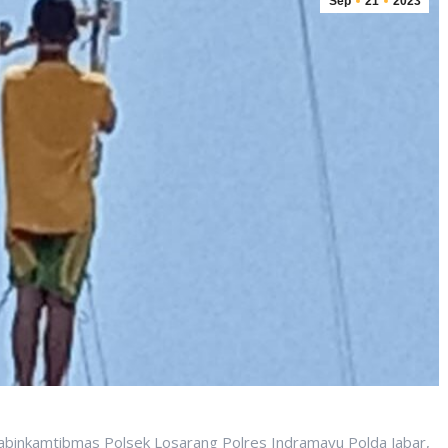
Sep
21
2023
binkamtibmas Polsek Losarang Polres Indramayu Polda Jabar,