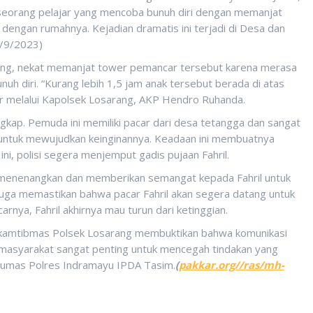
seorang pelajar yang mencoba bunuh diri dengan memanjat
engan rumahnya. Kejadian dramatis ini terjadi di Desa dan
/9/2023)
ang, nekat memanjat tower pemancar tersebut karena merasa
nuh diri. “Kurang lebih 1,5 jam anak tersebut berada di atas
ar melalui Kapolsek Losarang, AKP Hendro Ruhanda.
ungkap. Pemuda ini memiliki pacar dari desa tetangga dan sangat
n untuk mewujudkan keinginannya. Keadaan ini membuatnya
ni, polisi segera menjemput gadis pujaan Fahril.
 menenangkan dan memberikan semangat kepada Fahril untuk
juga memastikan bahwa pacar Fahril akan segera datang untuk
ya, Fahril akhirnya mau turun dari ketinggian.
inkamtibmas Polsek Losarang membuktikan bahwa komunikasi
s masyarakat sangat penting untuk mencegah tindakan yang
i Humas Polres Indramayu IPDA Tasim.
(
pakkar.org//ras/mh-