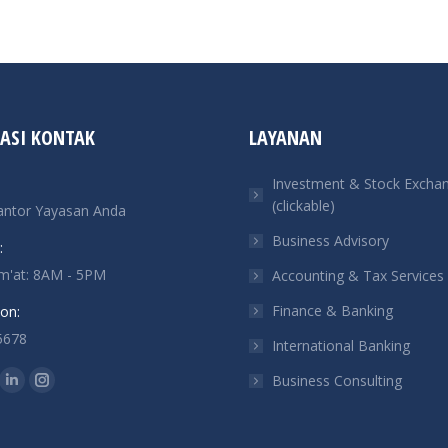
ASI KONTAK
LAYANAN
Investment & Stock Excha
(clickable)
antor Yayasan Anda
Business Advisory
:
um'at: 8AM - 5PM
Accounting & Tax Services
Finance & Banking
on:
5678
International Banking
n:
Business Consulting
ok
tter
Linkedin
Instagram
ge
page
page
ens
opens
opens