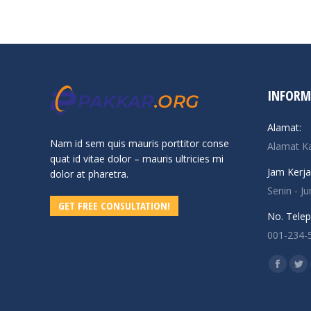
INFORM
Alamat:
Nam id sem quis mauris porttitor conse
Alamat K
quat id vitae dolor – mauris ultricies mi
Jam Kerja
dolor at pharetra.
Senin - J
GET FREE CONSULTATION!
No. Telep
001-234-
Find us o
Facebo
Twi
page
pa
opens
op