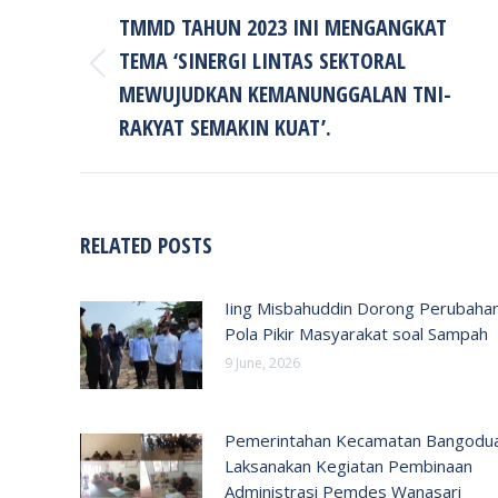
NAVIGATION
TMMD TAHUN 2023 INI MENGANGKAT
TEMA ‘SINERGI LINTAS SEKTORAL
Previous
MEWUJUDKAN KEMANUNGGALAN TNI-
post:
RAKYAT SEMAKIN KUAT’.
RELATED POSTS
Iing Misbahuddin Dorong Perubaha
Pola Pikir Masyarakat soal Sampah
9 June, 2026
Pemerintahan Kecamatan Bangodu
Laksanakan Kegiatan Pembinaan
Administrasi Pemdes Wanasari