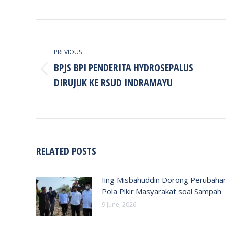
POST
NAVIGATION
PREVIOUS
BPJS BPI PENDERITA HYDROSEPALUS
Previous
DIRUJUK KE RSUD INDRAMAYU
post:
RELATED POSTS
Iing Misbahuddin Dorong Perubaha
Pola Pikir Masyarakat soal Sampah
9 June, 2026