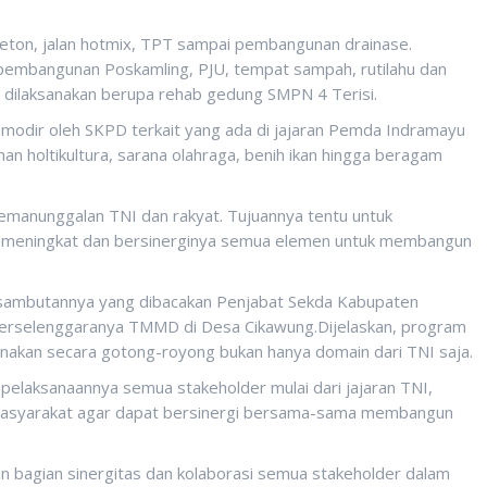
beton, jalan hotmix, TPT sampai pembangunan drainase.
pembangunan Poskamling, PJU, tempat sampah, rutilahu dan
 dilaksanakan berupa rehab gedung SMPN 4 Terisi.
modir oleh SKPD terkait yang ada di jajaran Pemda Indramayu
man holtikultura, sarana olahraga, benih ikan hingga beragam
 kemanunggalan TNI dan rakyat. Tujuannya tentu untuk
ur meningkat dan bersinerginya semua elemen untuk membangun
m sambutannya yang dibacakan Penjabat Sekda Kabupaten
terselenggaranya TMMD di Desa Cikawung.Dijelaskan, program
anakan secara gotong-royong bukan hanya domain dari TNI saja.
 pelaksanaannya semua stakeholder mulai dari jajaran TNI,
masyarakat agar dapat bersinergi bersama-sama membangun
 bagian sinergitas dan kolaborasi semua stakeholder dalam