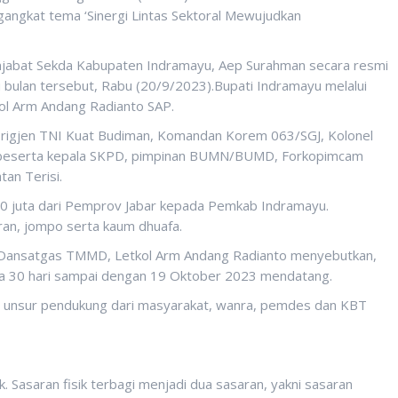
ngkat tema ‘Sinergi Lintas Sektoral Mewujudkan
njabat Sekda Kabupaten Indramayu, Aep Surahman secara resmi
bulan tersebut, Rabu (20/9/2023).Bupati Indramayu melalui
ol Arm Andang Radianto SAP.
Brigjen TNI Kuat Budiman, Komandan Korem 063/SGJ, Kolonel
u beserta kepala SKPD, pimpinan BUMN/BUMD, Forkopimcam
an Terisi.
00 juta dari Pemprov Jabar kepada Pemkab Indramayu.
an, jompo serta kaum dhuafa.
 Dansatgas TMMD, Letkol Arm Andang Radianto menyebutkan,
ma 30 hari sampai dengan 19 Oktober 2023 mendatang.
ntu unsur pendukung dari masyarakat, wanra, pemdes dan KBT
ik. Sasaran fisik terbagi menjadi dua sasaran, yakni sasaran