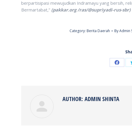
berpartisipasi mewujudkan Indramayu yang bersih, reli
Bermartabat,”
(pakkar.org /ras/@supriyadi-rus-sbr)
Category:
Berita Daerah
By
Admin 
Sha
Share
on
Faceb
AUTHOR:
ADMIN SHINTA