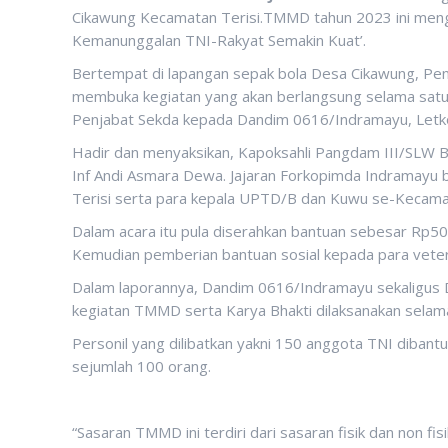
Cikawung Kecamatan Terisi.TMMD tahun 2023 ini menga
Kemanunggalan TNI-Rakyat Semakin Kuat’.
Bertempat di lapangan sepak bola Desa Cikawung, Pe
membuka kegiatan yang akan berlangsung selama satu 
Penjabat Sekda kepada Dandim 0616/Indramayu, Letk
Hadir dan menyaksikan, Kapoksahli Pangdam III/SLW 
Inf Andi Asmara Dewa. Jajaran Forkopimda Indramay
Terisi serta para kepala UPTD/B dan Kuwu se-Kecamat
Dalam acara itu pula diserahkan bantuan sebesar Rp5
Kemudian pemberian bantuan sosial kepada para veter
Dalam laporannya, Dandim 0616/Indramayu sekaligus
kegiatan TMMD serta Karya Bhakti dilaksanakan sela
Personil yang dilibatkan yakni 150 anggota TNI diba
sejumlah 100 orang.
“Sasaran TMMD ini terdiri dari sasaran fisik dan non fis