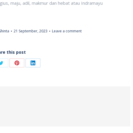
gius, maju, adil, makmur dan hebat atau Indramayu
Shinta
21 September, 2023
Leave a comment
re this post
Share
Share
Share
on
on
on
ook
Twitter
Pinterest
LinkedIn