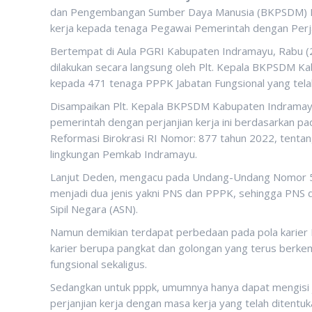
dan Pengembangan Sumber Daya Manusia (BKPSDM) K
kerja kepada tenaga Pegawai Pemerintah dengan Perja
Bertempat di Aula PGRI Kabupaten Indramayu, Rabu 
dilakukan secara langsung oleh Plt. Kepala BKPSDM K
kepada 471 tenaga PPPK Jabatan Fungsional yang telah
Disampaikan Plt. Kepala BKPSDM Kabupaten Indramay
pemerintah dengan perjanjian kerja ini berdasarkan 
Reformasi Birokrasi RI Nomor: 877 tahun 2022, tentan
lingkungan Pemkab Indramayu.
Lanjut Deden, mengacu pada Undang-Undang Nomor 5 t
menjadi dua jenis yakni PNS dan PPPK, sehingga PNS 
Sipil Negara (ASN).
Namun demikian terdapat perbedaan pada pola karier
karier berupa pangkat dan golongan yang terus berkem
fungsional sekaligus.
Sedangkan untuk pppk, umumnya hanya dapat mengisi ja
perjanjian kerja dengan masa kerja yang telah ditentu