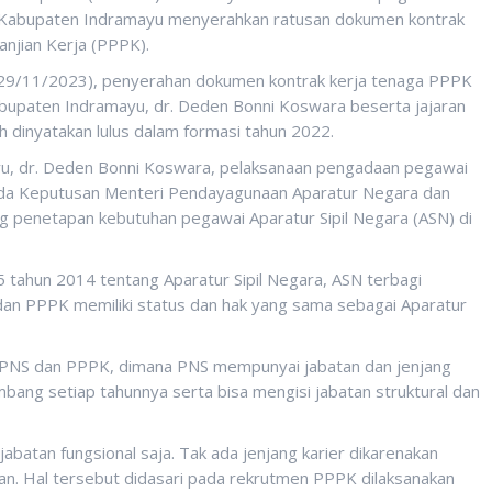
abupaten Indramayu menyerahkan ratusan dokumen kontrak
njian Kerja (PPPK).
(29/11/2023), penyerahan dokumen kontrak kerja tenaga PPPK
abupaten Indramayu, dr. Deden Bonni Koswara beserta jajaran
 dinyatakan lulus dalam formasi tahun 2022.
u, dr. Deden Bonni Koswara, pelaksanaan pengadaan pegawai
pada Keputusan Menteri Pendayagunaan Aparatur Negara dan
g penetapan kebutuhan pegawai Aparatur Sipil Negara (ASN) di
ahun 2014 tentang Aparatur Sipil Negara, ASN terbagi
dan PPPK memiliki status dan hak yang sama sebagai Aparatur
 PNS dan PPPK, dimana PNS mempunyai jabatan dan jenjang
bang setiap tahunnya serta bisa mengisi jabatan struktural dan
batan fungsional saja. Tak ada jenjang karier dikarenakan
kan. Hal tersebut didasari pada rekrutmen PPPK dilaksanakan