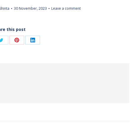
Shinta
30 November, 2023
Leave a comment
re this post
Share
Share
Share
on
on
on
ook
Twitter
Pinterest
LinkedIn