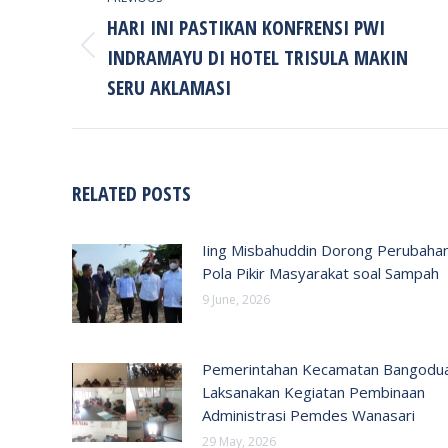
NAVIGATION
HARI INI PASTIKAN KONFRENSI PWI
INDRAMAYU DI HOTEL TRISULA MAKIN
Previous
post:
SERU AKLAMASI
RELATED POSTS
Iing Misbahuddin Dorong Perubaha
Pola Pikir Masyarakat soal Sampah
9 June, 2026
Pemerintahan Kecamatan Bangodu
Laksanakan Kegiatan Pembinaan
Administrasi Pemdes Wanasari
29 May, 2026