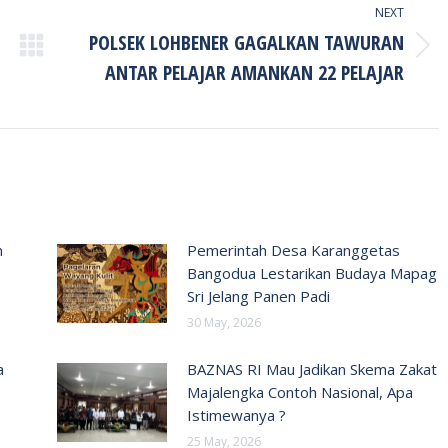
NEXT
POLSEK LOHBENER GAGALKAN TAWURAN
Next
ANTAR PELAJAR AMANKAN 22 PELAJAR
post:
n
Pemerintah Desa Karanggetas
Bangodua Lestarikan Budaya Mapag
Sri Jelang Panen Padi
30 May, 2026
a
BAZNAS RI Mau Jadikan Skema Zakat
Majalengka Contoh Nasional, Apa
Istimewanya ?
25 May, 2026