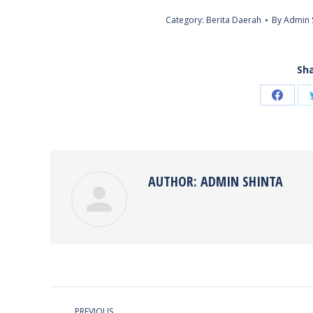
Category:
Berita Daerah
By
Admin 
Sha
Share
on
Faceb
AUTHOR:
ADMIN SHINTA
POST
PREVIOUS