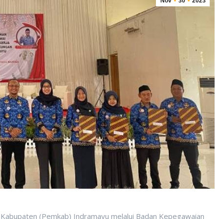
Nov
30
2023
 Kabupaten (Pemkab) Indramayu melalui Badan Kepegawaian