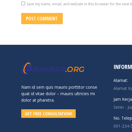
Save my name, email, and website in this browser for the next 
POST COMMENT
INFORM
Alamat:
Nam id sem quis mauris porttitor conse
Alamat K
quat id vitae dolor – mauris ultricies mi
Jam Kerja
dolor at pharetra.
Senin - J
GET FREE CONSULTATION!
No. Telep
001-234-