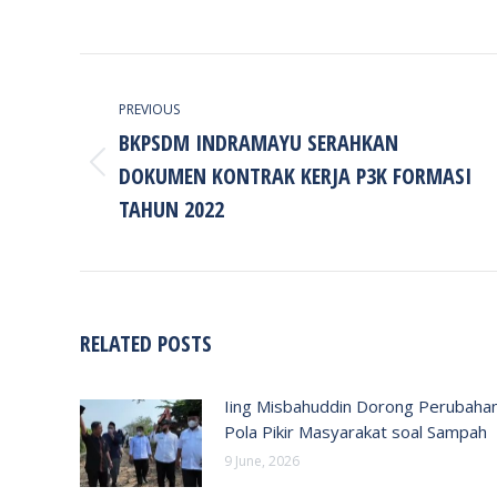
POST
NAVIGATION
PREVIOUS
BKPSDM INDRAMAYU SERAHKAN
DOKUMEN KONTRAK KERJA P3K FORMASI
Previous
post:
TAHUN 2022
RELATED POSTS
Iing Misbahuddin Dorong Perubaha
Pola Pikir Masyarakat soal Sampah
9 June, 2026