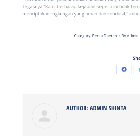
tegasnya.”Kami berharap kejadian seperti ini tidak teru
menciptakan lingkungan yang aman dan kondusif,” imb
Category:
Berita Daerah
By
Admin 
Sha
Share
on
Faceb
AUTHOR:
ADMIN SHINTA