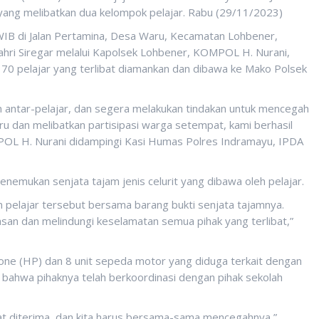
yang melibatkan dua kelompok pelajar. Rabu (29/11/2023)
 WIB di Jalan Pertamina, Desa Waru, Kecamatan Lohbener,
hri Siregar melalui Kapolsek Lohbener, KOMPOL H. Nurani,
70 pelajar yang terlibat diamankan dan dibawa ke Mako Polsek
 antar-pelajar, dan segera melakukan tindakan untuk mencegah
 dan melibatkan partisipasi warga setempat, kami berhasil
MPOL H. Nurani didampingi Kasi Humas Polres Indramayu, IPDA
enemukan senjata tajam jenis celurit yang dibawa oleh pelajar.
 pelajar tersebut bersama barang bukti senjata tajamnya.
rasan dan melindungi keselamatan semua pihak yang terlibat,”
hone (HP) dan 8 unit sepeda motor yang diduga terkait dengan
 bahwa pihaknya telah berkoordinasi dengan pihak sekolah
pat diterima, dan kita harus bersama-sama mencegahnya,”