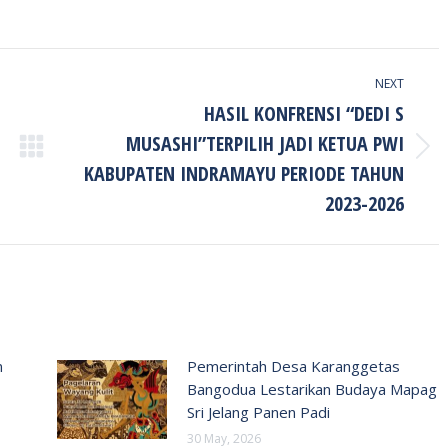
NEXT
HASIL KONFRENSI “DEDI S
MUSASHI”TERPILIH JADI KETUA PWI
Next
KABUPATEN INDRAMAYU PERIODE TAHUN
post:
2023-2026
n
Pemerintah Desa Karanggetas
Bangodua Lestarikan Budaya Mapag
Sri Jelang Panen Padi
30 May, 2026