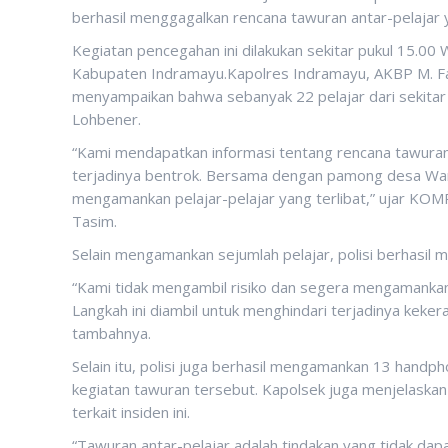
berhasil menggagalkan rencana tawuran antar-pelajar 
Kegiatan pencegahan ini dilakukan sekitar pukul 15.00
Kabupaten Indramayu.Kapolres Indramayu, AKBP M. Fa
menyampaikan bahwa sebanyak 22 pelajar dari sekitar 
Lohbener.
“Kami mendapatkan informasi tentang rencana tawuran
terjadinya bentrok. Bersama dengan pamong desa Waru
mengamankan pelajar-pelajar yang terlibat,” ujar KO
Tasim.
Selain mengamankan sejumlah pelajar, polisi berhasil m
“Kami tidak mengambil risiko dan segera mengamankan
Langkah ini diambil untuk menghindari terjadinya keke
tambahnya.
Selain itu, polisi juga berhasil mengamankan 13 handp
kegiatan tawuran tersebut. Kapolsek juga menjelaskan
terkait insiden ini.
“Tawuran antar-pelajar adalah tindakan yang tidak da