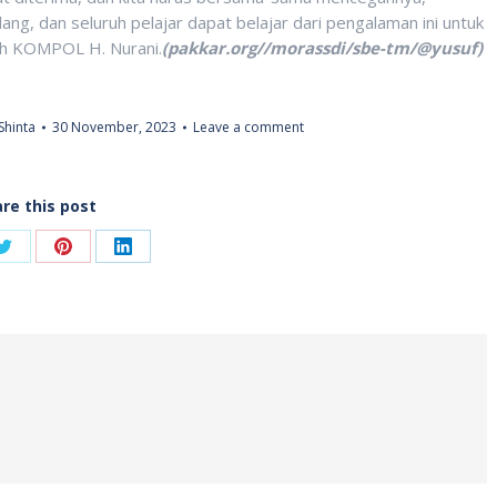
lang, dan seluruh pelajar dapat belajar dari pengalaman ini untuk
uh KOMPOL H. Nurani.
(pakkar.org//morassdi/sbe-tm/@yusuf)
Shinta
30 November, 2023
Leave a comment
re this post
Share
Share
Share
on
on
on
ook
Twitter
Pinterest
LinkedIn