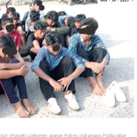
Nov
30
2023
 (Polsek) Lohbener jajaran Polres Indramayu Polda Jabar