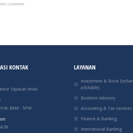
time I comment.
ASI KONTAK
LAYANAN
Investment & Stock Excha
(clickable)
antor Yayasan Anda
Business Advisory
:
um'at: 8AM - 5PM
Accounting & Tax Services
Finance & Banking
on:
5678
International Banking