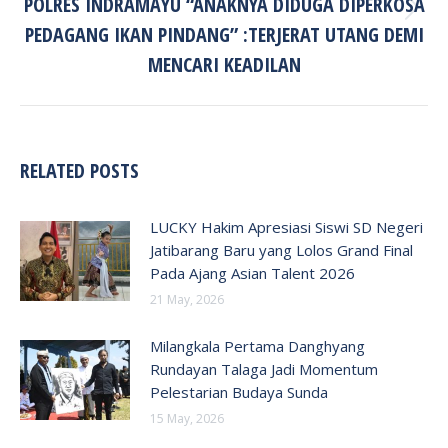
POLRES INDRAMAYU “ANAKNYA DIDUGA DIPERKOSA
Next
PEDAGANG IKAN PINDANG” :TERJERAT UTANG DEMI
post:
MENCARI KEADILAN
RELATED POSTS
LUCKY Hakim Apresiasi Siswi SD Negeri
Jatibarang Baru yang Lolos Grand Final
Pada Ajang Asian Talent 2026
21 May, 2026
Milangkala Pertama Danghyang
Rundayan Talaga Jadi Momentum
Pelestarian Budaya Sunda
15 May, 2026