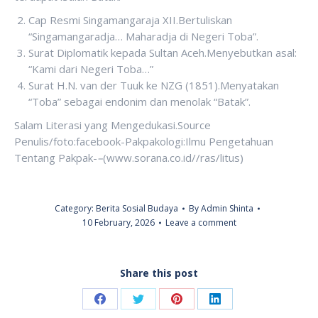
Cap Resmi Singamangaraja XII.Bertuliskan
“Singamangaradja… Maharadja di Negeri Toba”.
Surat Diplomatik kepada Sultan Aceh.Menyebutkan asal:
“Kami dari Negeri Toba…”
Surat H.N. van der Tuuk ke NZG (1851).Menyatakan
“Toba” sebagai endonim dan menolak “Batak”.
Salam Literasi yang Mengedukasi.Source
Penulis/foto:facebook-Pakpakologi:Ilmu Pengetahuan
Tentang Pakpak-
–
(www.sorana.co.id//ras/litus)
Category:
Berita Sosial Budaya
By
Admin Shinta
10 February, 2026
Leave a comment
Share this post
Share
Share
Share
Share