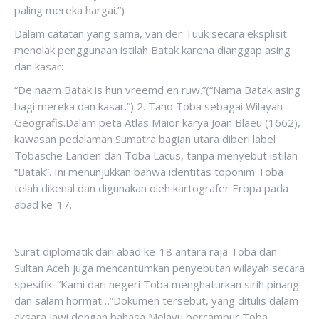
paling mereka hargai.”)
Dalam catatan yang sama, van der Tuuk secara eksplisit
menolak penggunaan istilah Batak karena dianggap asing
dan kasar:
“De naam Batak is hun vreemd en ruw.”(“Nama Batak asing
bagi mereka dan kasar.”) 2. Tano Toba sebagai Wilayah
Geografis.Dalam peta Atlas Maior karya Joan Blaeu (1662),
kawasan pedalaman Sumatra bagian utara diberi label
Tobasche Landen dan Toba Lacus, tanpa menyebut istilah
“Batak”. Ini menunjukkan bahwa identitas toponim Toba
telah dikenal dan digunakan oleh kartografer Eropa pada
abad ke-17.
Surat diplomatik dari abad ke-18 antara raja Toba dan
Sultan Aceh juga mencantumkan penyebutan wilayah secara
spesifik: “Kami dari negeri Toba menghaturkan sirih pinang
dan salam hormat…”Dokumen tersebut, yang ditulis dalam
aksara Jawi dengan bahasa Melayu bercampur Toba,