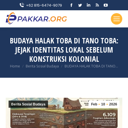
Facebook
Twitter
Linkedin
Rss
YouTube
+62 815-6474-9079
page
page
page
page
page
opens
opens
opens
opens
opens
in
in
in
in
in
new
new
new
new
new
BUDAYA HALAK TOBA DI TANO TOBA:
window
window
window
window
window
JEJAK IDENTITAS LOKAL SEBELUM
KONSTRUKSI KOLONIAL
You are here:
Home
Berita Sosial Budaya
BUDAYA HALAK TOBA DI TANO…
Berita Sosial Budaya
Feb
10
2026