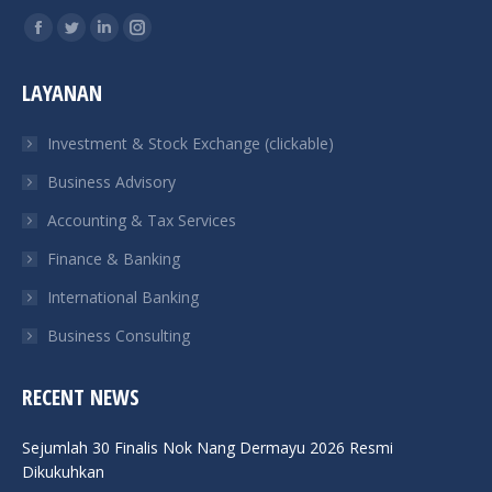
Find us on:
Facebook
Twitter
Linkedin
Instagram
page
page
page
page
LAYANAN
opens
opens
opens
opens
in
in
in
in
Investment & Stock Exchange (clickable)
new
new
new
new
Business Advisory
window
window
window
window
Accounting & Tax Services
Finance & Banking
International Banking
Business Consulting
RECENT NEWS
Sejumlah 30 Finalis Nok Nang Dermayu 2026 Resmi
Dikukuhkan