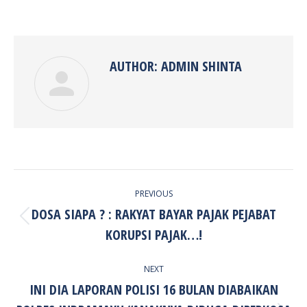
on
on
on
on
Facebook
Twitter
Pinterest
LinkedIn
AUTHOR:
ADMIN SHINTA
POST
PREVIOUS
NAVIGATION
DOSA SIAPA ? : RAKYAT BAYAR PAJAK PEJABAT
Previous
KORUPSI PAJAK…!
post:
NEXT
INI DIA LAPORAN POLISI 16 BULAN DIABAIKAN