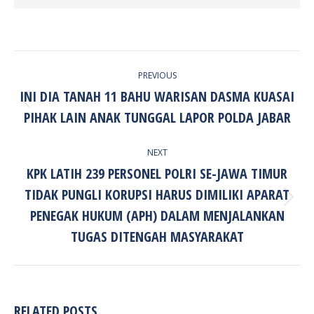
POST
PREVIOUS
NAVIGATION
INI DIA TANAH 11 BAHU WARISAN DASMA KUASAI
Previous
PIHAK LAIN ANAK TUNGGAL LAPOR POLDA JABAR
post:
NEXT
KPK LATIH 239 PERSONEL POLRI SE-JAWA TIMUR
TIDAK PUNGLI KORUPSI HARUS DIMILIKI APARAT
Next
PENEGAK HUKUM (APH) DALAM MENJALANKAN
post:
TUGAS DITENGAH MASYARAKAT
RELATED POSTS