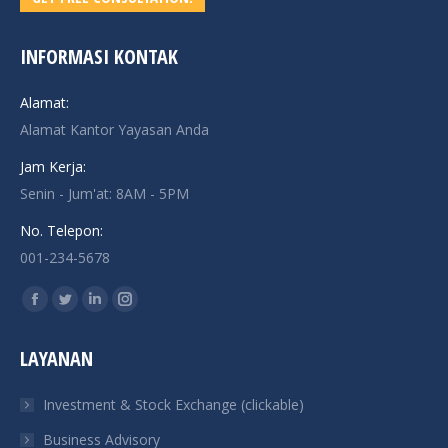
INFORMASI KONTAK
Alamat:
Alamat Kantor Yayasan Anda
Jam Kerja:
Senin - Jum'at: 8AM - 5PM
No. Telepon:
001-234-5678
Find us on:
Facebook
Twitter
Linkedin
Instagram
page
page
page
page
LAYANAN
opens
opens
opens
opens
in
in
in
in
Investment & Stock Exchange (clickable)
new
new
new
new
Business Advisory
window
window
window
window