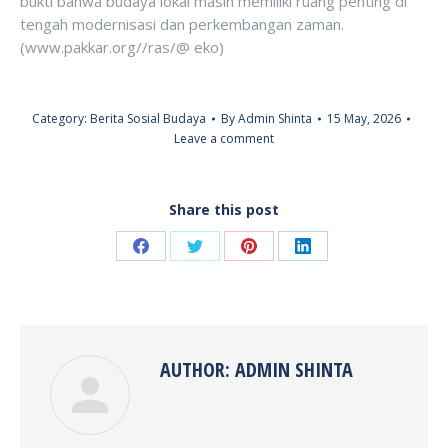
bukti bahwa budaya lokal masih memiliki ruang penting di
tengah modernisasi dan perkembangan zaman.
(www.pakkar.org//ras/@ eko)
Category:
Berita Sosial Budaya
By
Admin Shinta
15 May, 2026
Leave a comment
Share this post
Share
Share
Share
Share
on
on
on
on
Facebook
Twitter
Pinterest
LinkedIn
AUTHOR:
ADMIN SHINTA