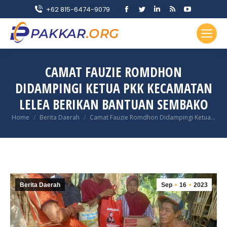
Facebook
Twitter
Linkedin
Rss
YouTube
+62 815-6474-9079
page
page
page
page
page
opens
opens
opens
opens
opens
in
in
in
in
in
new
new
new
new
new
CAMAT FAUZIE ROMDHON
window
window
window
window
window
DIDAMPINGI KETUA PKK KECAMATAN
LELEA BERIKAN BANTUAN SEMBAKO
You are here:
Home
Berita Daerah
Camat Fauzie Romdhon Didampingi Ketua…
Berita Daerah
Sep
16
2023