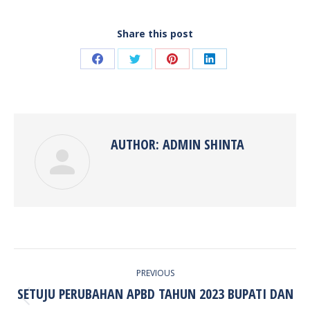
Share this post
Share
Share
Share
Share
on
on
on
on
Facebook
Twitter
Pinterest
LinkedIn
AUTHOR:
ADMIN SHINTA
POST
PREVIOUS
NAVIGATION
SETUJU PERUBAHAN APBD TAHUN 2023 BUPATI DAN
Previous