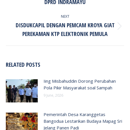
DPRD INDRAMAYU
post:
NEXT
DISDUKCAPIL DENGAN PEMCAM KROYA GIAT
Next
PEREKAMAN KTP ELEKTRONIK PEMULA
post:
RELATED POSTS
Iing Misbahuddin Dorong Perubahan
Pola Pikir Masyarakat soal Sampah
9 June, 2026
Pemerintah Desa Karanggetas
Bangodua Lestarikan Budaya Mapag Sri
Jelang Panen Padi