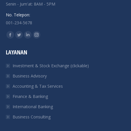
Senin - Jum'at: 8AM - 5PM
No. Telepon:
001-234-5678
Find us on:
Facebook
Twitter
Linkedin
Instagram
page
page
page
page
LAYANAN
opens
opens
opens
opens
in
in
in
in
Investment & Stock Exchange (clickable)
new
new
new
new
Business Advisory
window
window
window
window
Accounting & Tax Services
Finance & Banking
International Banking
Business Consulting