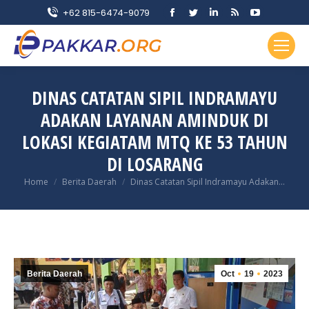
Facebook
Twitter
Linkedin
Rss
YouTube
+62 815-6474-9079
page
page
page
page
page
opens
opens
opens
opens
opens
in
in
in
in
in
new
new
new
new
new
DINAS CATATAN SIPIL INDRAMAYU
window
window
window
window
window
ADAKAN LAYANAN AMINDUK DI
LOKASI KEGIATAM MTQ KE 53 TAHUN
DI LOSARANG
You are here:
Home
Berita Daerah
Dinas Catatan Sipil Indramayu Adakan…
Berita Daerah
Oct
19
2023