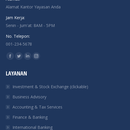
Alamat Kantor Yayasan Anda
Jam Kerja:
Senin - Jum'at: 8AM - 5PM
No. Telepon:
001-234-5678
Find us on:
Facebook
Twitter
Linkedin
Instagram
page
page
page
page
LAYANAN
opens
opens
opens
opens
in
in
in
in
Investment & Stock Exchange (clickable)
new
new
new
new
Business Advisory
window
window
window
window
Accounting & Tax Services
Finance & Banking
International Banking