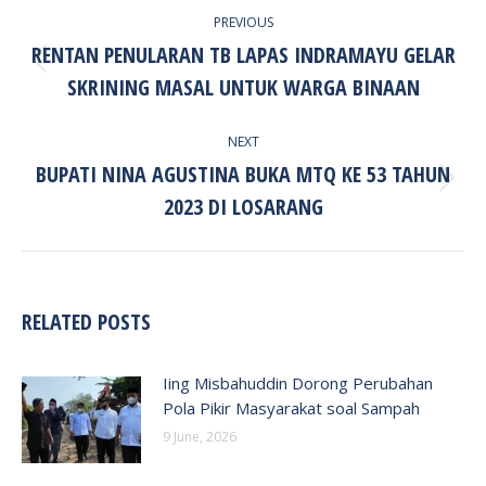
PREVIOUS
NAVIGATION
RENTAN PENULARAN TB LAPAS INDRAMAYU GELAR
Previous
SKRINING MASAL UNTUK WARGA BINAAN
post:
NEXT
BUPATI NINA AGUSTINA BUKA MTQ KE 53 TAHUN
Next
2023 DI LOSARANG
post:
RELATED POSTS
Iing Misbahuddin Dorong Perubahan
Pola Pikir Masyarakat soal Sampah
9 June, 2026