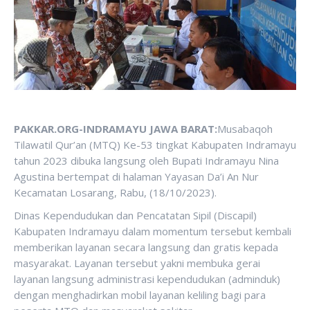
PAKKAR.ORG-INDRAMAYU JAWA BARAT:
Musabaqoh
Tilawatil Qur’an (MTQ) Ke-53 tingkat Kabupaten Indramayu
tahun 2023 dibuka langsung oleh Bupati Indramayu Nina
Agustina bertempat di halaman Yayasan Da’i An Nur
Kecamatan Losarang, Rabu, (18/10/2023).
Dinas Kependudukan dan Pencatatan Sipil (Discapil)
Kabupaten Indramayu dalam momentum tersebut kembali
memberikan layanan secara langsung dan gratis kepada
masyarakat. Layanan tersebut yakni membuka gerai
layanan langsung administrasi kependudukan (adminduk)
dengan menghadirkan mobil layanan keliling bagi para