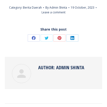
Category:
Berita Daerah
By
Admin Shinta
19 October, 2023
Leave a comment
Share this post
Share
Share
Share
Share
on
on
on
on
Facebook
Twitter
Pinterest
LinkedIn
AUTHOR:
ADMIN SHINTA
POST