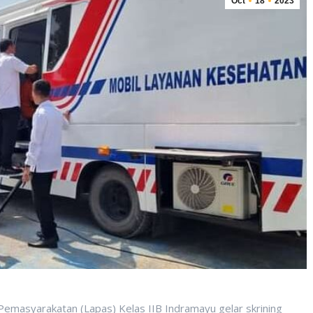
Oct
18
2023
emasyarakatan (Lapas) Kelas IIB Indramayu gelar skrining