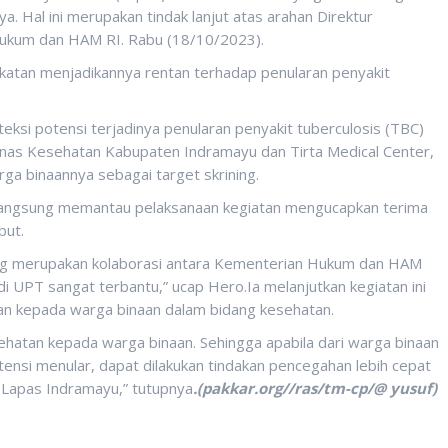
a. Hal ini merupakan tindak lanjut atas arahan Direktur
Hukum dan HAM RI. Rabu (18/10/2023).
atan menjadikannya rentan terhadap penularan penyakit
eksi potensi terjadinya penularan penyakit tuberculosis (TBC)
nas Kesehatan Kabupaten Indramayu dan Tirta Medical Center,
a binaannya sebagai target skrining.
r langsung memantau pelaksanaan kegiatan mengucapkan terima
but.
yang merupakan kolaborasi antara Kementerian Hukum dan HAM
i UPT sangat terbantu,” ucap Hero.Ia melanjutkan kegiatan ini
an kepada warga binaan dalam bidang kesehatan.
ehatan kepada warga binaan. Sehingga apabila dari warga binaan
tensi menular, dapat dilakukan tindakan pencegahan lebih cepat
 Lapas Indramayu,” tutupnya
.(pakkar.org//ras/tm-cp/@ yusuf)