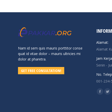
INFORM
Alamat:
Nam id sem quis mauris porttitor conse
Alamat K
quat id vitae dolor – mauris ultricies mi
Jam Kerja
dolor at pharetra.
Senin - J
GET FREE CONSULTATION!
No. Telep
001-234-
Find us o
Facebo
Twi
page
pa
opens
op