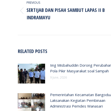
PREVIOUS
SERTIJAB DAN PISAH SAMBUT LAPAS II B
Previous
INDRAMAYU
post:
RELATED POSTS
Iing Misbahuddin Dorong Perubaha
Pola Pikir Masyarakat soal Sampah
9 June, 2026
Pemerintahan Kecamatan Bangodu
Laksanakan Kegiatan Pembinaan
Administrasi Pemdes Wanasari