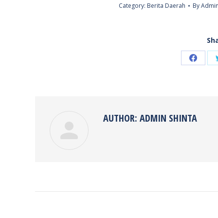
Category:
Berita Daerah
By
Admin
Sha
Share
on
Faceb
AUTHOR:
ADMIN SHINTA
POST
NAVIGATION