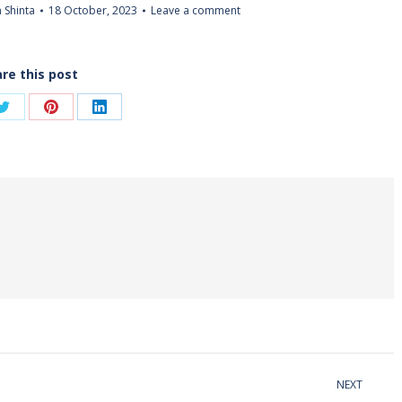
 Shinta
18 October, 2023
Leave a comment
re this post
Share
Share
Share
on
on
on
ook
Twitter
Pinterest
LinkedIn
NEXT