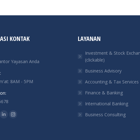
ASI KONTAK
LAYANAN
Investment & Stock Excha
(clickable)
antor Yayasan Anda
Business Advisory
:
um'at: 8AM - 5PM
Accounting & Tax Services
Finance & Banking
on:
5678
International Banking
n:
Business Consulting
ok
tter
Linkedin
Instagram
ge
page
page
ens
opens
opens