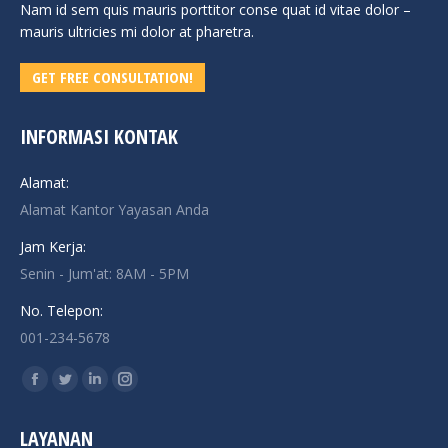
Nam id sem quis mauris porttitor conse quat id vitae dolor –
mauris ultricies mi dolor at pharetra.
GET FREE CONSULTATION!
INFORMASI KONTAK
Alamat:
Alamat Kantor Yayasan Anda
Jam Kerja:
Senin - Jum'at: 8AM - 5PM
No. Telepon:
001-234-5678
Find us on:
Facebook
Twitter
Linkedin
Instagram
page
page
page
page
LAYANAN
opens
opens
opens
opens