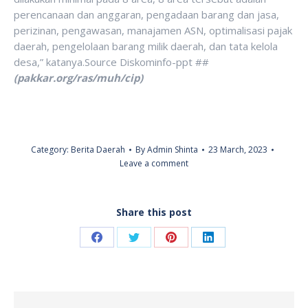
perencanaan dan anggaran, pengadaan barang dan jasa,
perizinan, pengawasan, manajamen ASN, optimalisasi pajak
daerah, pengelolaan barang milik daerah, dan tata kelola
desa,” katanya.Source Diskominfo-ppt ##
(pakkar.org/ras/muh/cip)
Category:
Berita Daerah
By
Admin Shinta
23 March, 2023
Leave a comment
Share this post
Share
Share
Share
Share
on
on
on
on
Facebook
Twitter
Pinterest
LinkedIn