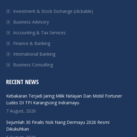
in
in
in
in
Investment & Stock Exchange (clickable)
new
new
new
new
Business Advisory
window
window
window
window
Accounting & Tax Services
Finance & Banking
International Banking
Business Consulting
RECENT NEWS
Kebakaran Terjadi Jaring Milik Nelayan Dan Mobil Fortuner
Ludes DI TPI Karangsong Indramayu
7 August, 2026
Sejumlah 30 Finalis Nok Nang Dermayu 2026 Resmi
Dikukuhkan