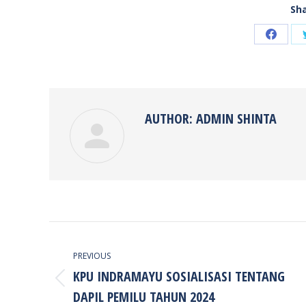
Sha
Share
on
Faceb
AUTHOR:
ADMIN SHINTA
POST
NAVIGATION
PREVIOUS
KPU INDRAMAYU SOSIALISASI TENTANG
Previous
DAPIL PEMILU TAHUN 2024
post: