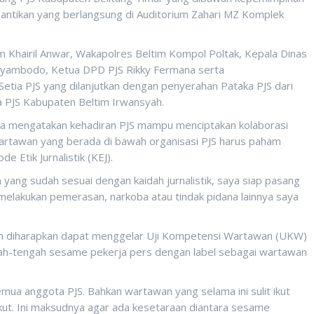
ntikan yang berlangsung di Auditorium Zahari MZ Komplek
im Khairil Anwar, Wakapolres Beltim Kompol Poltak, Kepala Dinas
riyambodo, Ketua DPD PJS Rikky Fermana serta
Setia PJS yang dilanjutkan dengan penyerahan Pataka PJS dari
 PJS Kabupaten Beltim Irwansyah.
mengatakan kehadiran PJS mampu menciptakan kolaborasi
wartawan yang berada di bawah organisasi PJS harus paham
 Etik Jurnalistik (KEJ).
yang sudah sesuai dengan kaidah jurnalistik, saya siap pasang
melakukan pemerasan, narkoba atau tindak pidana lainnya saya
im diharapkan dapat menggelar Uji Kompetensi Wartawan (UKW)
engah-tengah sesame pekerja pers dengan label sebagai wartawan
semua anggota PJS. Bahkan wartawan yang selama ini sulit ikut
kut. Ini maksudnya agar ada kesetaraan diantara sesame