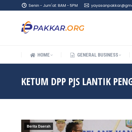
Senin - Jum'at: 8AM - 5PM
yayasanpakkar@gma
HOME
GENERAL BUSINESS
HOME
GENERAL BUSINESS
KETUM DPP PJS LANTIK PEN
Berita Daerah