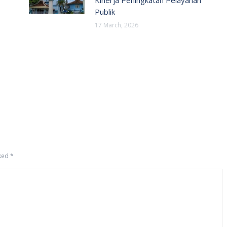
Publik
17 March, 2026
rked
*