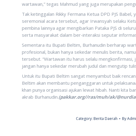
wartawan,” tegas Mahmud yang juga merupakan penguj
Tak ketinggalan Rikky Fermana Ketua DPD PJS Babel, 
seremonial acara tersebut, agar Irwansyah selaku Ke
pembina lainnya agar mengibarkan Pataka PJS di seluru
serta masyarakat dalam ber-interaksi seputar informasi
Sementara itu Bupati Beltim, Burhanudin berharap wa
profesional, bukan hanya sekedar menulis berita, namu
tersebut. “Wartawan itu harus selalu mengkonfirmasi, ja
jangan hanya sekedar merubah judul dan mengutip tulisa
Untuk itu Bupati Beltim sangat menyambut baik renca
Beltim akan membantu penganggaran untuk pelaksanaa
khan punya organisasi ajukan lewat hibah. Nanti kita 
akrab Burhanudin.
(pakkar.org//ras/muh/ak/@nurdi
Category:
Berita Daerah
By
Admi