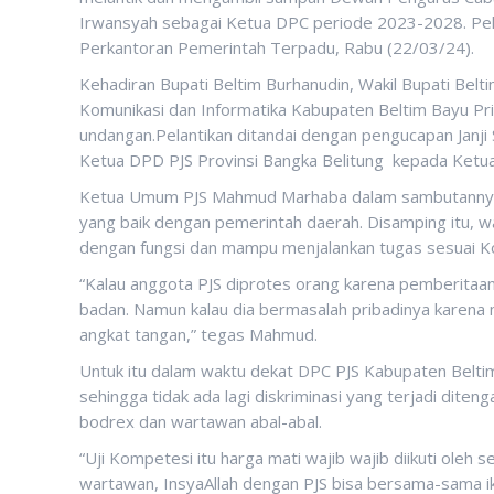
Irwansyah sebagai Ketua DPC periode 2023-2028. Pela
Perkantoran Pemerintah Terpadu, Rabu (22/03/24).
Kehadiran Bupati Beltim Burhanudin, Wakil Bupati Belt
Komunikasi dan Informatika Kabupaten Beltim Bayu P
undangan.Pelantikan ditandai dengan pengucapan Janji 
Ketua DPD PJS Provinsi Bangka Belitung kepada Ketua
Ketua Umum PJS Mahmud Marhaba dalam sambutannya 
yang baik dengan pemerintah daerah. Disamping itu, 
dengan fungsi dan mampu menjalankan tugas sesuai Kode
“Kalau anggota PJS diprotes orang karena pemberitaan 
badan. Namun kalau dia bermasalah pribadinya karena 
angkat tangan,” tegas Mahmud.
Untuk itu dalam waktu dekat DPC PJS Kabupaten Belt
sehingga tidak ada lagi diskriminasi yang terjadi dit
bodrex dan wartawan abal-abal.
“Uji Kompetesi itu harga mati wajib wajib diikuti oleh 
wartawan, InsyaAllah dengan PJS bisa bersama-sama i