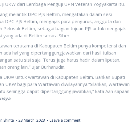
i UKW dari Lembaga Penguji UPN Veteran Yogyakarta itu.
yang melantik DPC PJS Beltim, mengatakan dalam sesi
tua DPC PJS Beltim, mengajak para pengurus, anggota dan
h Pelosok Beltim, sebagai bagian tujuan PJS untuk mengajak
 yang ada di Beltim secara Siber.
rtawan terutama di Kabupaten Beltim punya kompetensi dan
n ada hal yang dipertanggungjawabkan dari hasil tulisan
ngan satu sisi saja. Terus juga harus hadir dalam liputan,
n orang lain,” ujar Burhanudin.
na UKW untuk wartawan di Kabupaten Beltim. Bahkan Bupati
n UKW bagi para Wartawan diwilayahnya.“Silahkan, wartawan
bantu sehingga dapat dipertanggungjawabkan,” kata Aan sapaan
ansya
n Shinta
23 March, 2023
Leave a comment