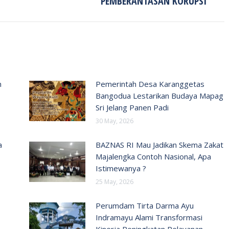
PEMBERANTASAN KORUPSI
n
Pemerintah Desa Karanggetas
Bangodua Lestarikan Budaya Mapag
Sri Jelang Panen Padi
30 May, 2026
a
BAZNAS RI Mau Jadikan Skema Zakat
Majalengka Contoh Nasional, Apa
Istimewanya ?
25 May, 2026
Perumdam Tirta Darma Ayu
Indramayu Alami Transformasi
Kinerja Peningkatan Pelayanan