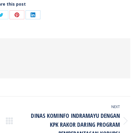
re this post
Share
Share
Share
on
on
on
ook
Twitter
Pinterest
LinkedIn
NEXT
DINAS KOMINFO INDRAMAYU DENGAN
KPK RAKOR DARING PROGRAM
Next
post: