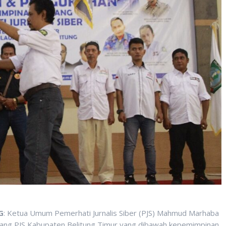
G
: Ketua Umum Pemerhati Jurnalis Siber (PJS) Mahmud Marhaba
ng PJS Kabupaten Belitung Timur yang dibawah kepemimpinan