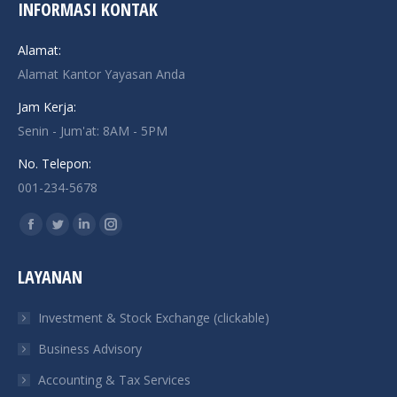
INFORMASI KONTAK
Alamat:
Alamat Kantor Yayasan Anda
Jam Kerja:
Senin - Jum'at: 8AM - 5PM
No. Telepon:
001-234-5678
Find us on:
Facebook
Twitter
Linkedin
Instagram
page
page
page
page
LAYANAN
opens
opens
opens
opens
in
in
in
in
Investment & Stock Exchange (clickable)
new
new
new
new
Business Advisory
window
window
window
window
Accounting & Tax Services