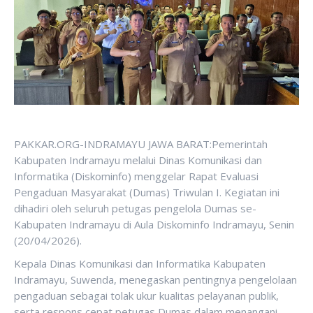
PAKKAR.ORG-INDRAMAYU JAWA BARAT:Pemerintah
Kabupaten Indramayu melalui Dinas Komunikasi dan
Informatika (Diskominfo) menggelar Rapat Evaluasi
Pengaduan Masyarakat (Dumas) Triwulan I. Kegiatan ini
dihadiri oleh seluruh petugas pengelola Dumas se-
Kabupaten Indramayu di Aula Diskominfo Indramayu, Senin
(20/04/2026).
Kepala Dinas Komunikasi dan Informatika Kabupaten
Indramayu, Suwenda, menegaskan pentingnya pengelolaan
pengaduan sebagai tolak ukur kualitas pelayanan publik,
serta respons cepat petugas Dumas dalam menangani