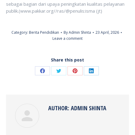
sebagai bagian dari upaya peningkatan kualitas pelayanan
publik.(www.pakkar.org//ras/@penulis:isma (jt)
Category:
Berita Pendidikan
By
Admin Shinta
23 April, 2026
Leave a comment
Share this post
Share
Share
Share
Share
on
on
on
on
Facebook
Twitter
Pinterest
LinkedIn
AUTHOR:
ADMIN SHINTA