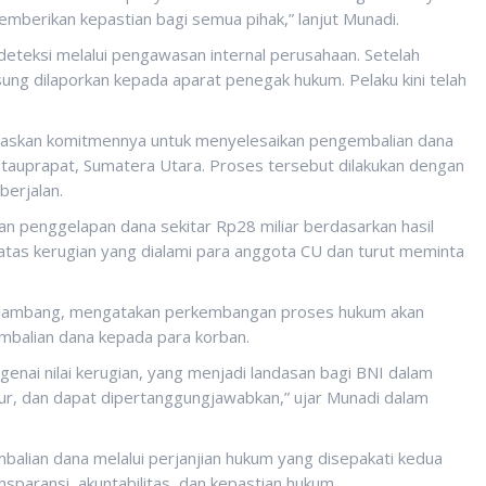
emberikan kepastian bagi semua pihak,” lanjut Munadi.
deteksi melalui pengawasan internal perusahaan. Setelah
ung dilaporkan kepada aparat penegak hukum. Pelaku kini telah
gaskan komitmennya untuk menyelesaikan pengembalian dana
antauprapat, Sumatera Utara. Proses tersebut dilakukan dengan
erjalan.
aan penggelapan dana sekitar Rp28 miliar berdasarkan hasil
 atas kerugian yang dialami para anggota CU dan turut meminta
erlambang, mengatakan perkembangan proses hukum akan
balian dana kepada para korban.
nai nilai kerugian, yang menjadi landasan bagi BNI dalam
ur, dan dapat dipertanggungjawabkan,” ujar Munadi dalam
lian dana melalui perjanjian hukum yang disepakati kedua
sparansi, akuntabilitas, dan kepastian hukum.