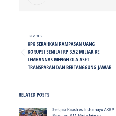
POST
PREVIOUS
NAVIGATION
KPK SERAHKAN RAMPASAN UANG
KORUPSI SENILAI RP 3,52 MILIAR KE
Previous
LEMHANNAS MENGELOLA ASET
post:
TRANSPARAN DAN BERTANGGUNG JAWAB
RELATED POSTS
Sertijab Kapolres Indramayu AKBP
Prianggo P.M. Minta Jajaran