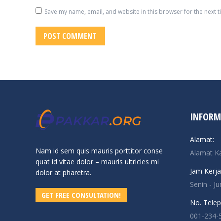
Save my name, email, and website in this browser for the next 
POST COMMENT
INFORM
Alamat:
Nam id sem quis mauris porttitor conse
Alamat K
quat id vitae dolor – mauris ultricies mi
Jam Kerja
dolor at pharetra.
Senin - J
GET FREE CONSULTATION!
No. Telep
001-234-