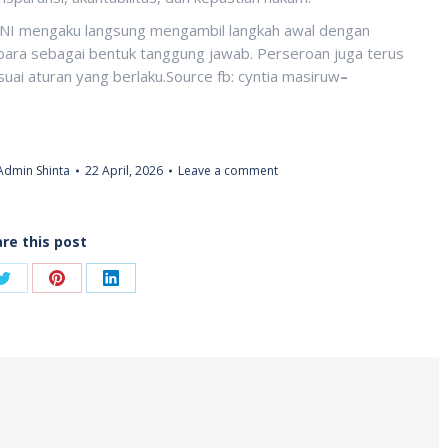
 BNI mengaku langsung mengambil langkah awal dengan
ara sebagai bentuk tanggung jawab. Perseroan juga terus
uai aturan yang berlaku.Source fb: cyntia masiruw
–
Admin Shinta
22 April, 2026
Leave a comment
re this post
Share
Share
Share
on
on
on
ook
Twitter
Pinterest
LinkedIn