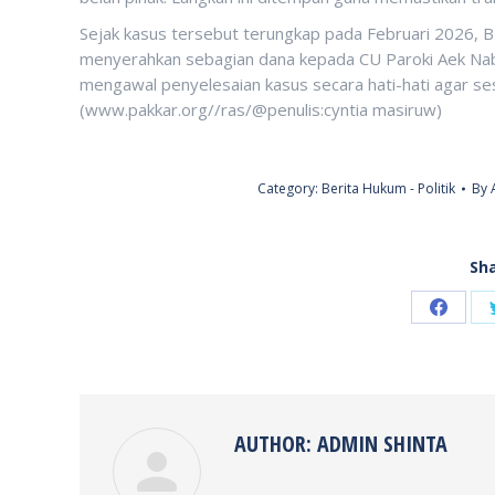
Sejak kasus tersebut terungkap pada Februari 2026,
menyerahkan sebagian dana kepada CU Paroki Aek Nab
mengawal penyelesaian kasus secara hati-hati agar ses
(www.pakkar.org//ras/@penulis:cyntia masiruw)
Category:
Berita Hukum - Politik
By
Sha
Share
on
Faceb
AUTHOR:
ADMIN SHINTA