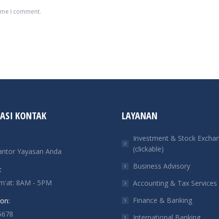
time I comment.
ASI KONTAK
LAYANAN
Investment & Stock Excha
(clickable)
antor Yayasan Anda
Business Advisory
:
um'at: 8AM - 5PM
Accounting & Tax Services
Finance & Banking
on:
5678
International Banking