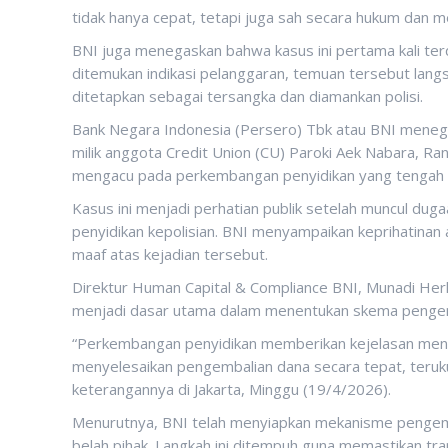
tidak hanya cepat, tetapi juga sah secara hukum dan m
BNI juga menegaskan bahwa kasus ini pertama kali ter
ditemukan indikasi pelanggaran, temuan tersebut langs
ditetapkan sebagai tersangka dan diamankan polisi.
Bank Negara Indonesia (Persero) Tbk atau BNI mene
milik anggota Credit Union (CU) Paroki Aek Nabara, R
mengacu pada perkembangan penyidikan yang tengah b
Kasus ini menjadi perhatian publik setelah muncul dug
penyidikan kepolisian. BNI menyampaikan keprihatinan
maaf atas kejadian tersebut.
Direktur Human Capital & Compliance BNI, Munadi H
menjadi dasar utama dalam menentukan skema pengem
“Perkembangan penyidikan memberikan kejelasan menge
menyelesaikan pengembalian dana secara tepat, teruk
keterangannya di Jakarta, Minggu (19/4/2026).
Menurutnya, BNI telah menyiapkan mekanisme pengemba
belah pihak. Langkah ini ditempuh guna memastikan tran