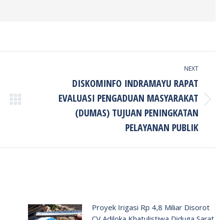
NEXT
DISKOMINFO INDRAMAYU RAPAT
EVALUASI PENGADUAN MASYARAKAT
Next
(DUMAS) TUJUAN PENINGKATAN
post:
PELAYANAN PUBLIK
Proyek Irigasi Rp 4,8 Miliar Disorot
CV Adiloka Khatulistiwa Diduga Sarat