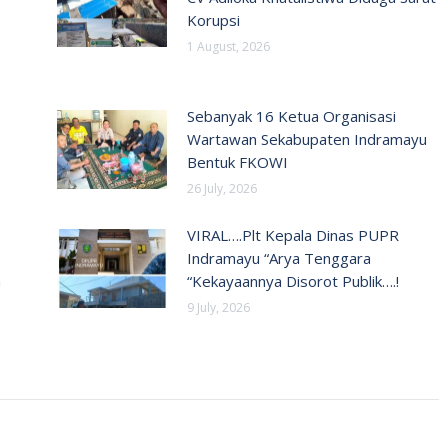
Korupsi
1 August, 2026
Sebanyak 16 Ketua Organisasi
Wartawan Sekabupaten Indramayu
Bentuk FKOWI
26 July, 2026
VIRAL….Plt Kepala Dinas PUPR
Indramayu “Arya Tenggara
n
“Kekayaannya Disorot Publik….!
9 July, 2026