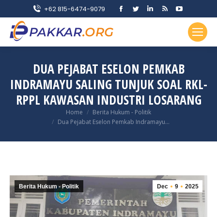
Facebook
Twitter
Linkedin
Rss
YouTube
+62 815-6474-9079
page
page
page
page
page
opens
opens
opens
opens
opens
in
in
in
in
in
new
new
new
new
new
DUA PEJABAT ESELON PEMKAB
window
window
window
window
window
INDRAMAYU SALING TUNJUK SOAL RKL-
RPPL KAWASAN INDUSTRI LOSARANG
You are here:
Home
Berita Hukum - Politik
Dua Pejabat Eselon Pemkab Indramayu…
Berita Hukum - Politik
Dec
9
2025