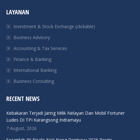
page
page
page
page
LAYANAN
opens
opens
opens
opens
in
in
in
in
Investment & Stock Exchange (clickable)
new
new
new
new
Business Advisory
window
window
window
window
Accounting & Tax Services
Finance & Banking
International Banking
Business Consulting
RECENT NEWS
Kebakaran Terjadi Jaring Milik Nelayan Dan Mobil Fortuner
Ludes DI TPI Karangsong Indramayu
7 August, 2026
Sejumlah 30 Finalis Nok Nang Dermayu 2026 Resmi