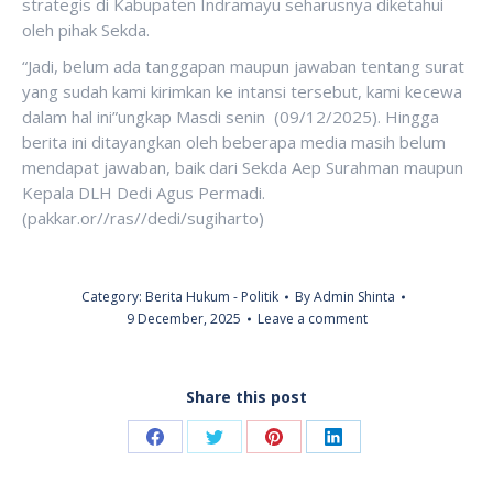
strategis di Kabupaten Indramayu seharusnya diketahui
oleh pihak Sekda.
“Jadi, belum ada tanggapan maupun jawaban tentang surat
yang sudah kami kirimkan ke intansi tersebut, kami kecewa
dalam hal ini”ungkap Masdi senin (09/12/2025). Hingga
berita ini ditayangkan oleh beberapa media masih belum
mendapat jawaban, baik dari Sekda Aep Surahman maupun
Kepala DLH Dedi Agus Permadi.
(pakkar.or//ras//dedi/sugiharto)
Category:
Berita Hukum - Politik
By
Admin Shinta
9 December, 2025
Leave a comment
Share this post
Share
Share
Share
Share
on
on
on
on