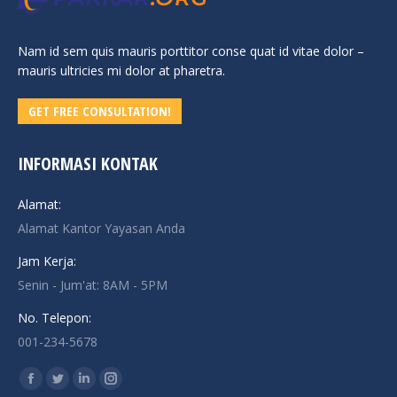
Nam id sem quis mauris porttitor conse quat id vitae dolor –
mauris ultricies mi dolor at pharetra.
GET FREE CONSULTATION!
INFORMASI KONTAK
Alamat:
Alamat Kantor Yayasan Anda
Jam Kerja:
Senin - Jum'at: 8AM - 5PM
No. Telepon:
001-234-5678
Find us on:
Facebook
Twitter
Linkedin
Instagram