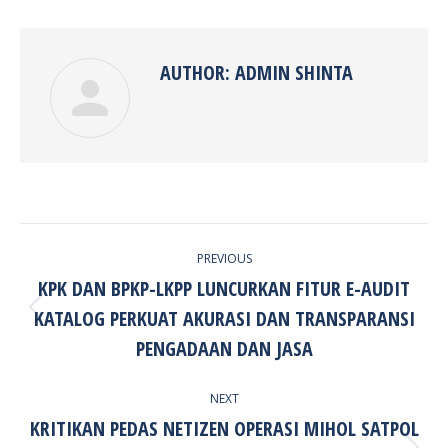
Facebook
Twitter
Pinterest
LinkedIn
AUTHOR:
ADMIN SHINTA
POST
PREVIOUS
NAVIGATION
KPK DAN BPKP-LKPP LUNCURKAN FITUR E-AUDIT
KATALOG PERKUAT AKURASI DAN TRANSPARANSI
Previous
post:
PENGADAAN DAN JASA
NEXT
KRITIKAN PEDAS NETIZEN OPERASI MIHOL SATPOL