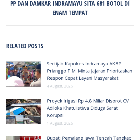
PP DAN DAMKAR INDRAMAYU SITA 681 BOTOL DI
Next
post:
ENAM TEMPAT
RELATED POSTS
Sertijab Kapolres Indramayu AKBP
Prianggo P.M. Minta Jajaran Prioritaskan
Respon Cepat Layani Masyarakat
4 August, 2026
Proyek Irigasi Rp 4,8 Miliar Disorot CV
Adiloka Khatulistiwa Diduga Sarat
Korupsi
1 August, 2026
Bupati Pemalang Jawa Tengah Tangkap