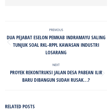
POST
PREVIOUS
NAVIGATION
DUA PEJABAT ESELON PEMKAB INDRAMAYU SALING
TUNJUK SOAL RKL-RPPL KAWASAN INDUSTRI
Previous
post:
LOSARANG
NEXT
PROYEK REKONTRUKSI JALAN DESA PABEAN ILIR
Next
BARU DIBANGUN SUDAH RUSAK…?
post:
RELATED POSTS