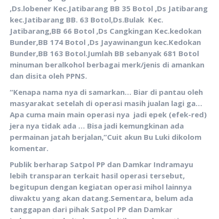
,Ds.lobener Kec.Jatibarang BB 35 Botol ,Ds Jatibarang
kec.Jatibarang BB. 63 Botol,Ds.Bulak Kec.
Jatibarang,BB 66 Botol ,Ds Cangkingan Kec.kedokan
Bunder,BB 174 Botol ,Ds Jayawinangun kec.Kedokan
Bunder,BB 163 Botol.Jumlah BB sebanyak 681 Botol
minuman beralkohol berbagai merk/jenis di amankan
dan disita oleh PPNS.
“Kenapa nama nya di samarkan… Biar di pantau oleh
masyarakat setelah di operasi masih jualan lagi ga…
Apa cuma main main operasi nya jadi epek (efek-red)
jera nya tidak ada … Bisa jadi kemungkinan ada
permainan jatah berjalan,”Cuit akun Bu Luki dikolom
komentar.
Publik berharap Satpol PP dan Damkar Indramayu
lebih transparan terkait hasil operasi tersebut,
begitupun dengan kegiatan operasi mihol lainnya
diwaktu yang akan datang.Sementara, belum ada
tanggapan dari pihak Satpol PP dan Damkar