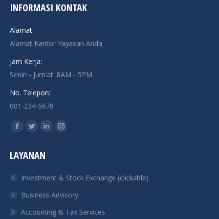
INFORMASI KONTAK
Alamat:
Alamat Kantor Yayasan Anda
Jam Kerja:
Senin - Jum'at: 8AM - 5PM
No. Telepon:
001-234-5678
Find us on:
Facebook
Twitter
Linkedin
Instagram
page
page
page
page
LAYANAN
opens
opens
opens
opens
in
in
in
in
Investment & Stock Exchange (clickable)
new
new
new
new
Business Advisory
window
window
window
window
Accounting & Tax Services