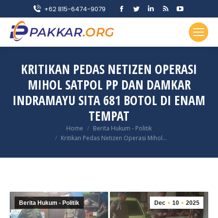
Facebook
Twitter
Linkedin
Rss
YouTube
+62 815-6474-9079
page
page
page
page
page
opens
opens
opens
opens
opens
in
in
in
in
in
new
new
new
new
new
KRITIKAN PEDAS NETIZEN OPERASI
window
window
window
window
window
MIHOL SATPOL PP DAN DAMKAR
INDRAMAYU SITA 681 BOTOL DI ENAM
TEMPAT
You are here:
Home
Berita Hukum - Politik
Kritikan Pedas Netizen Operasi Mihol…
Berita Hukum - Politik
Dec
10
2025