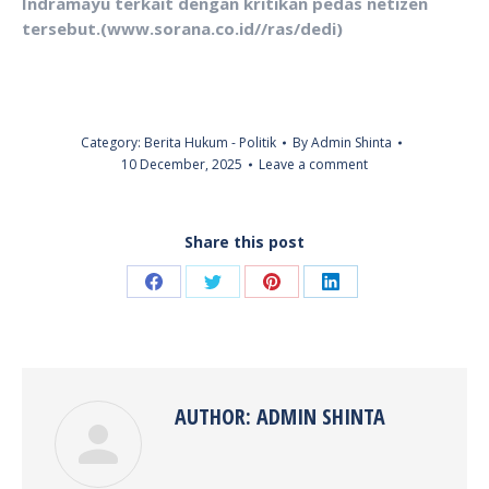
Indramayu terkait dengan kritikan pedas netizen
tersebut.(www.sorana.co.id//ras/dedi)
Category:
Berita Hukum - Politik
By
Admin Shinta
10 December, 2025
Leave a comment
Share this post
Share
Share
Share
Share
on
on
on
on
Facebook
Twitter
Pinterest
LinkedIn
AUTHOR:
ADMIN SHINTA