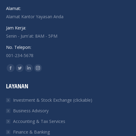
Alamat:
Alamat Kantor Yayasan Anda
Jam Kerja:
Senin - Jum'at: 8AM - 5PM
No. Telepon:
001-234-5678
Find us on:
Facebook
Twitter
Linkedin
Instagram
page
page
page
page
LAYANAN
opens
opens
opens
opens
in
in
in
in
Investment & Stock Exchange (clickable)
new
new
new
new
Business Advisory
window
window
window
window
Accounting & Tax Services
Finance & Banking