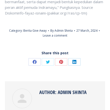
bermanfaat, serta dapat menjadi bentuk kepedulian dalam
peran aktif pemuda Indramayu,” Pungkasnya. Source
Diskominfo-fayaz-isnaini-(pakkar.org//ras/cp-tm)
Category:
Berita Give Away
By
Admin Shinta
27 March, 2024
Leave a comment
Share this post
Share
Share
Share
Share
on
on
on
on
Facebook
Twitter
Pinterest
LinkedIn
AUTHOR:
ADMIN SHINTA