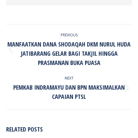
POST
PREVIOUS
NAVIGATION
MANFAATKAN DANA SHODAQAH DKM NURUL HUDA
JATIBARANG GELAR BAGI TAKJIL HINGGA
Previous
post:
PRASMANAN BUKA PUASA
NEXT
PEMKAB INDRAMAYU DAN BPN MAKSIMALKAN
Next
CAPAIAN PTSL
post:
RELATED POSTS