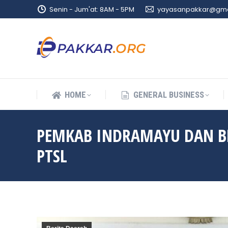
Senin - Jum'at: 8AM - 5PM
yayasanpakkar@gma
HOME
GENERAL BUSINESS
HOME
GENERAL BUSINESS
PEMKAB INDRAMAYU DAN B
PTSL