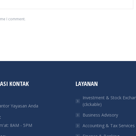
time I comment.
ASI KONTAK
LAYANAN
Investment & Stock Excha
(clickable)
antor Yayasan Anda
Business Advisory
:
um'at: 8AM - 5PM
Accounting & Tax Services