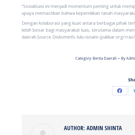
“Sosialisasi ini menjadi momentum penting untuk mem
upaya memastikan bahwa kepemilikan tanah masyarakat
Dengan kolaborasi yang kuat antara berbagai pihak t
lebih besar bagi masyarakat luas, terutama dalam me
daerah.Source Diskominfo-lulu-isnaini-(pakkar.org//ra
Category:
Berita Daerah
By
Admi
Sha
Share
on
Faceb
AUTHOR:
ADMIN SHINTA