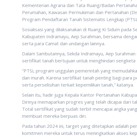
Kementerian Agraria dan Tata Ruang/Badan Pertanaha
Perumahan, Kawasan Permukiman dan Pertanahan (Dis
Program Pendaftaran Tanah Sistematis Lengkap (PTSL
Sosialisasi yang dilaksanakan di Ruang Ki Sidum pada S
Kabupaten Indramayu, Aep Surahman, bersama dengan
serta para Camat dan undangan lainnya.
Dalam Sambutannya, Sekda Indramayu, Aep Surahman m
sertifikat tanah bertujuan untuk menghindari sengketa s
“PTSL program unggulan pemerintah yang memudahkan
dan murah. Karena sertifikat tanah penting bagi para 
serta perselisihan terkait kepemilikan tanah,” katanya.
Selain itu, hadir juga Kepala Kantor Pertanahan Kabu
Dirinya memaparkan progres yang telah dicapai dari ta
Total sertifikat yang sudah terbit mencapai angka yan
membuat mereka berpuas diri.
Pada tahun 2024 ini, target yang ditetapkan adalah pe
komitmen mereka untuk terus meningkatkan akses kepe