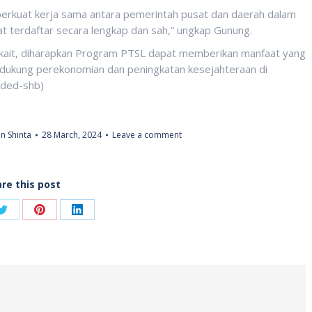
perkuat kerja sama antara pemerintah pusat dan daerah dalam
 terdaftar secara lengkap dan sah,” ungkap Gunung.
erkait, diharapkan Program PTSL dapat memberikan manfaat yang
ndukung perekonomian dan peningkatan kesejahteraan di
s/ded-shb)
n Shinta
28 March, 2024
Leave a comment
re this post
Share
Share
Share
on
on
on
ook
Twitter
Pinterest
LinkedIn