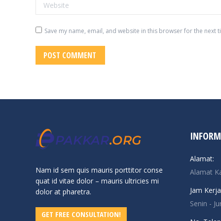
Website
Save my name, email, and website in this browser for the next 
POST COMMENT
INFORM
Alamat:
Nam id sem quis mauris porttitor conse
Alamat K
quat id vitae dolor – mauris ultricies mi
Jam Kerja
dolor at pharetra.
Senin - J
GET FREE CONSULTATION!