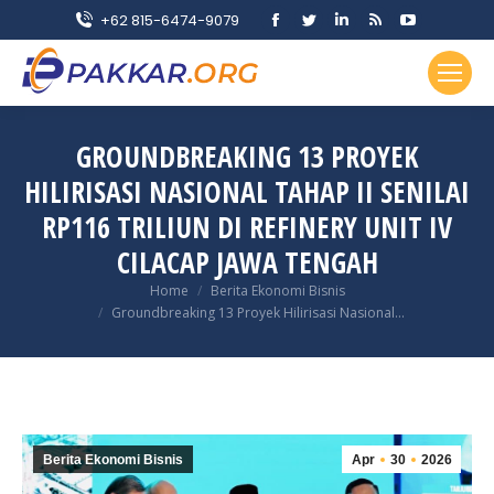
Facebook
Twitter
Linkedin
Rss
YouTube
+62 815-6474-9079
page
page
page
page
page
opens
opens
opens
opens
opens
in
in
in
in
in
new
new
new
new
new
GROUNDBREAKING 13 PROYEK
window
window
window
window
window
HILIRISASI NASIONAL TAHAP II SENILAI
RP116 TRILIUN DI REFINERY UNIT IV
CILACAP JAWA TENGAH
You are here:
Home
Berita Ekonomi Bisnis
Groundbreaking 13 Proyek Hilirisasi Nasional…
Berita Ekonomi Bisnis
Apr
30
2026