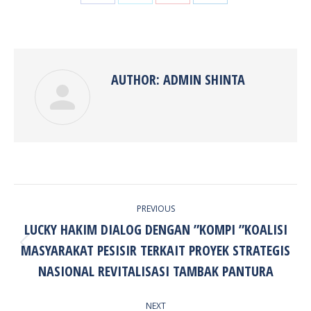
Share
Share
Share
Share
on
on
on
on
Facebook
Twitter
Pinterest
LinkedIn
AUTHOR:
ADMIN SHINTA
POST
PREVIOUS
NAVIGATION
LUCKY HAKIM DIALOG DENGAN ”KOMPI ”KOALISI
MASYARAKAT PESISIR TERKAIT PROYEK STRATEGIS
Previous
post:
NASIONAL REVITALISASI TAMBAK PANTURA
NEXT