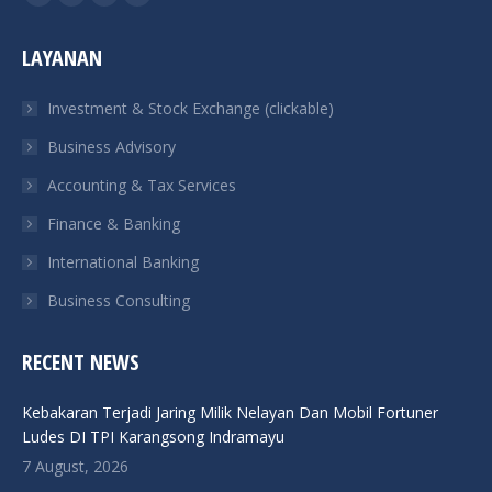
Facebook
Twitter
Linkedin
Instagram
page
page
page
page
LAYANAN
opens
opens
opens
opens
in
in
in
in
Investment & Stock Exchange (clickable)
new
new
new
new
Business Advisory
window
window
window
window
Accounting & Tax Services
Finance & Banking
International Banking
Business Consulting
RECENT NEWS
Kebakaran Terjadi Jaring Milik Nelayan Dan Mobil Fortuner
Ludes DI TPI Karangsong Indramayu
7 August, 2026