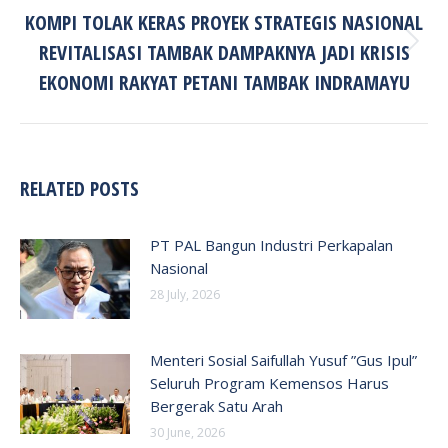
KOMPI TOLAK KERAS PROYEK STRATEGIS NASIONAL
REVITALISASI TAMBAK DAMPAKNYA JADI KRISIS
Next
post:
EKONOMI RAKYAT PETANI TAMBAK INDRAMAYU
RELATED POSTS
PT PAL Bangun Industri Perkapalan
Nasional
28 July, 2026
Menteri Sosial Saifullah Yusuf ”Gus Ipul”
Seluruh Program Kemensos Harus
Bergerak Satu Arah
30 June, 2026