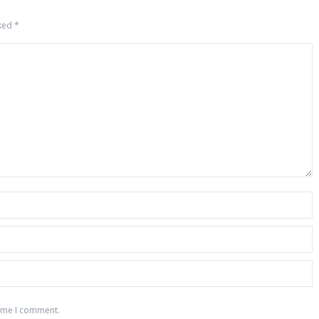
rked
*
time I comment.