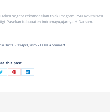
akim segera rekomdasikan tolak Program PSN Revitalisasi
igi-Pasekan Kabupaten Indramayu,ujarnya H Darsam.
in Shinta
30 April, 2026
Leave a comment
re this post
Share
Share
Share
on
on
on
ook
Twitter
Pinterest
LinkedIn