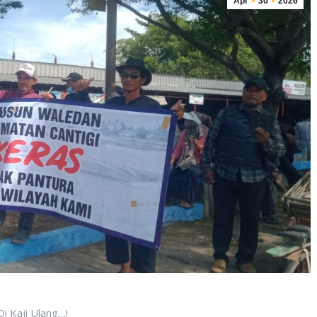
Apr
30
2026
i Kaji Ulang…!