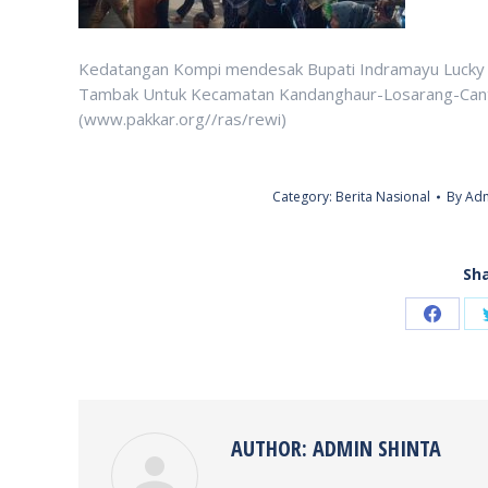
Kedatangan Kompi mendesak Bupati Indramayu Lucky H
Tambak Untuk Kecamatan Kandanghaur-Losarang-Cant
(www.pakkar.org//ras/rewi)
Category:
Berita Nasional
By
Adm
Sha
Share
on
Faceb
AUTHOR:
ADMIN SHINTA