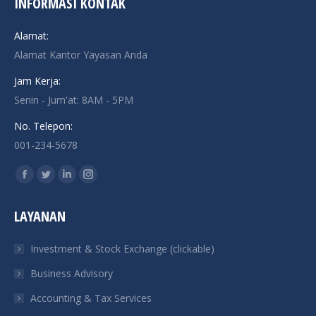
INFORMASI KONTAK
Alamat:
Alamat Kantor Yayasan Anda
Jam Kerja:
Senin - Jum'at: 8AM - 5PM
No. Telepon:
001-234-5678
Find us on:
Facebook
Twitter
Linkedin
Instagram
page
page
page
page
LAYANAN
opens
opens
opens
opens
in
in
in
in
Investment & Stock Exchange (clickable)
new
new
new
new
Business Advisory
window
window
window
window
Accounting & Tax Services