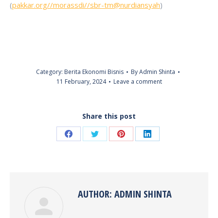
(
pakkar.org//morassdi//sbr-tm@nurdiansyah
)
Category:
Berita Ekonomi Bisnis
By
Admin Shinta
11 February, 2024
Leave a comment
Share this post
Share
Share
Share
Share
on
on
on
on
Facebook
Twitter
Pinterest
LinkedIn
AUTHOR:
ADMIN SHINTA