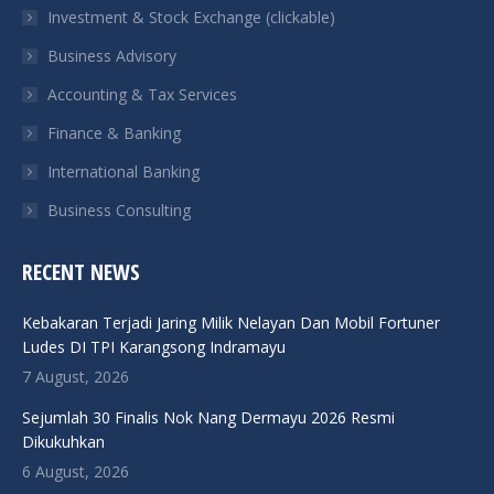
Investment & Stock Exchange (clickable)
new
new
new
new
Business Advisory
window
window
window
window
Accounting & Tax Services
Finance & Banking
International Banking
Business Consulting
RECENT NEWS
Kebakaran Terjadi Jaring Milik Nelayan Dan Mobil Fortuner
Ludes DI TPI Karangsong Indramayu
7 August, 2026
Sejumlah 30 Finalis Nok Nang Dermayu 2026 Resmi
Dikukuhkan
6 August, 2026