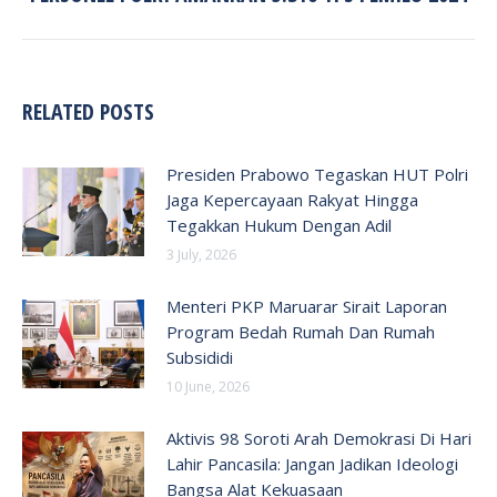
post:
RELATED POSTS
Presiden Prabowo Tegaskan HUT Polri
Jaga Kepercayaan Rakyat Hingga
Tegakkan Hukum Dengan Adil
3 July, 2026
Menteri PKP Maruarar Sirait Laporan
Program Bedah Rumah Dan Rumah
Subsididi
10 June, 2026
Aktivis 98 Soroti Arah Demokrasi Di Hari
Lahir Pancasila: Jangan Jadikan Ideologi
Bangsa Alat Kekuasaan