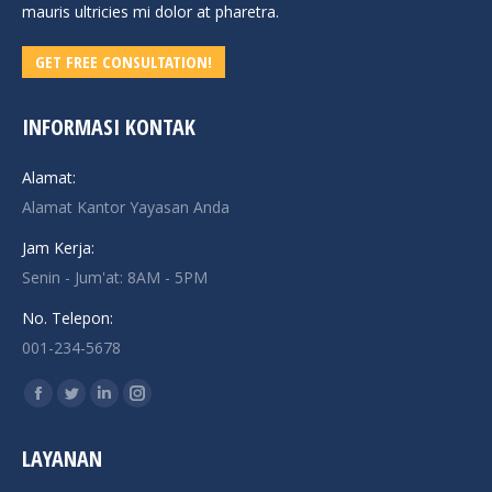
mauris ultricies mi dolor at pharetra.
GET FREE CONSULTATION!
INFORMASI KONTAK
Alamat:
Alamat Kantor Yayasan Anda
Jam Kerja:
Senin - Jum'at: 8AM - 5PM
No. Telepon:
001-234-5678
Find us on:
Facebook
Twitter
Linkedin
Instagram
page
page
page
page
LAYANAN
opens
opens
opens
opens
in
in
in
in