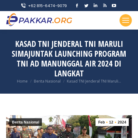
Facebook
Twitter
Linkedin
Rss
YouTube
+62 815-6474-9079
page
page
page
page
page
opens
opens
opens
opens
opens
in
in
in
in
in
new
new
new
new
new
KASAD TNI JENDERAL TNI MARULI
window
window
window
window
window
SIMAJUNTAK LAUNCHING PROGRAM
TNI AD MANUNGGAL AIR 2024 DI
LANGKAT
You are here:
Home
Berita Nasional
Kasad TNI Jenderal TNI Maruli…
Berita Nasional
Feb
12
2024