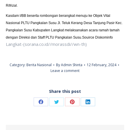
Rifrizal.
Kasdam l/BB beserta rombongan berangkat menuju ke Objek Vital
Nasional PLTU Pangkalan Susu Jl. Teluk Kerang Desa Tanjung Pasir Kec.
Pangkalan Susu Kabupaten Langkat melaksanakan acara ramah tamah
dengan Direksi dan Staff PLTU Pangkalan Susu.Souirce Diskominfo
Langkat-(sorana.co.id//morassdi//wn-th)
Category:
Berita Nasional
By
Admin Shinta
12 February, 2024
Leave a comment
Share this post
Share
Share
Share
Share
on
on
on
on
Facebook
Twitter
Pinterest
LinkedIn