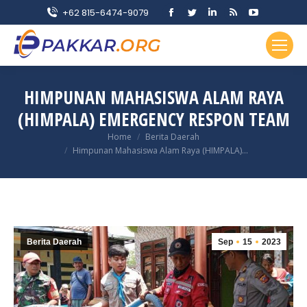
Facebook
Twitter
Linkedin
Rss
YouTube
+62 815-6474-9079
page
page
page
page
page
opens
opens
opens
opens
opens
in
in
in
in
in
new
new
new
new
new
HIMPUNAN MAHASISWA ALAM RAYA
window
window
window
window
window
(HIMPALA) EMERGENCY RESPON TEAM
You are here:
Home
Berita Daerah
Himpunan Mahasiswa Alam Raya (HIMPALA)…
Berita Daerah
Sep
15
2023