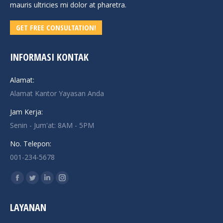
mauris ultricies mi dolor at pharetra.
GET FREE CONSULTATION!
INFORMASI KONTAK
Alamat:
Alamat Kantor Yayasan Anda
Jam Kerja:
Senin - Jum'at: 8AM - 5PM
No. Telepon:
001-234-5678
Find us on:
Facebook
Twitter
Linkedin
Instagram
page
page
page
page
LAYANAN
opens
opens
opens
opens
in
in
in
in