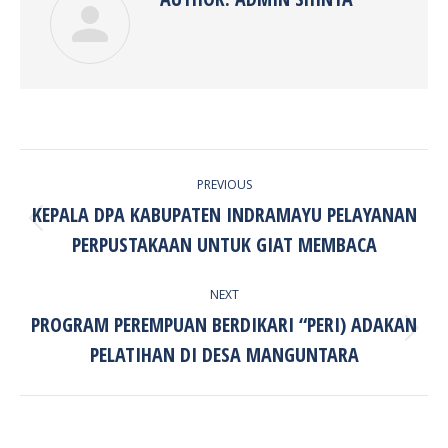
POST
PREVIOUS
NAVIGATION
KEPALA DPA KABUPATEN INDRAMAYU PELAYANAN
Previous
PERPUSTAKAAN UNTUK GIAT MEMBACA
post:
NEXT
PROGRAM PEREMPUAN BERDIKARI “PERI) ADAKAN
Next
PELATIHAN DI DESA MANGUNTARA
post: