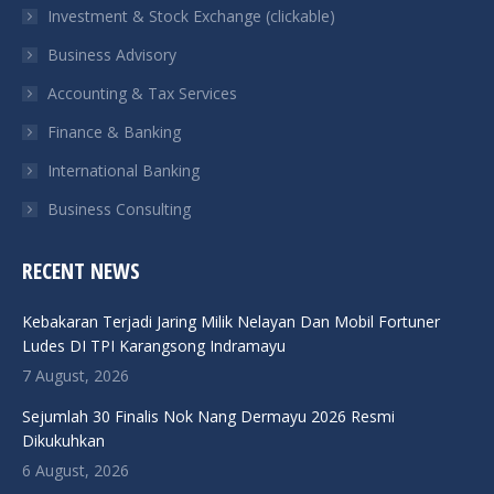
Investment & Stock Exchange (clickable)
new
new
new
new
Business Advisory
window
window
window
window
Accounting & Tax Services
Finance & Banking
International Banking
Business Consulting
RECENT NEWS
Kebakaran Terjadi Jaring Milik Nelayan Dan Mobil Fortuner
Ludes DI TPI Karangsong Indramayu
7 August, 2026
Sejumlah 30 Finalis Nok Nang Dermayu 2026 Resmi
Dikukuhkan
6 August, 2026