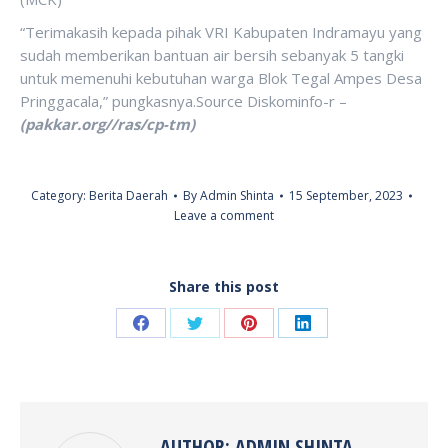
“Terimakasih kepada pihak VRI Kabupaten Indramayu yang
sudah memberikan bantuan air bersih sebanyak 5 tangki
untuk memenuhi kebutuhan warga Blok Tegal Ampes Desa
Pringgacala,” pungkasnya.Source Diskominfo-r –
(pakkar.org//ras/cp-tm)
Category:
Berita Daerah
By
Admin Shinta
15 September, 2023
Leave a comment
Share this post
Share
Share
Share
Share
on
on
on
on
Facebook
Twitter
Pinterest
LinkedIn
AUTHOR:
ADMIN SHINTA