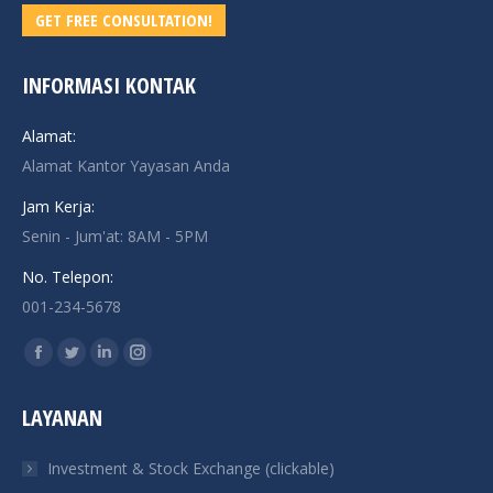
GET FREE CONSULTATION!
INFORMASI KONTAK
Alamat:
Alamat Kantor Yayasan Anda
Jam Kerja:
Senin - Jum'at: 8AM - 5PM
No. Telepon:
001-234-5678
Find us on:
Facebook
Twitter
Linkedin
Instagram
page
page
page
page
LAYANAN
opens
opens
opens
opens
in
in
in
in
Investment & Stock Exchange (clickable)
new
new
new
new