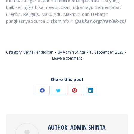
membaca agar dapat memiliki kemampuan literasi yang
baik sehingga bisa mewujudkan Indramayu Bermartabat
(Bersih, Religius, Maju, Adil, Makmur, dan Hebat),”
pungkasnya.Source Diskominfo-r-
(pakkar.org//ras/ak-cp)
Category:
Berita Pendidikan
By
Admin Shinta
15 September, 2023
Leave a comment
Share this post
Share
Share
Share
Share
on
on
on
on
Facebook
Twitter
Pinterest
LinkedIn
AUTHOR:
ADMIN SHINTA