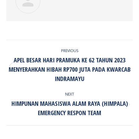
POST
PREVIOUS
NAVIGATION
APEL BESAR HARI PRAMUKA KE 62 TAHUN 2023
MENYERAHKAN HIBAH RP700 JUTA PADA KWARCAB
Previous
post:
INDRAMAYU
NEXT
HIMPUNAN MAHASISWA ALAM RAYA (HIMPALA)
Next
EMERGENCY RESPON TEAM
post: