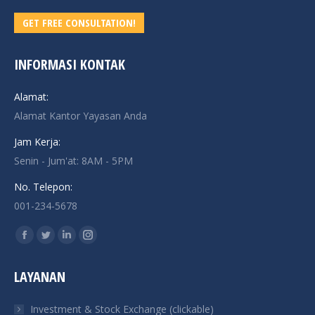
GET FREE CONSULTATION!
INFORMASI KONTAK
Alamat:
Alamat Kantor Yayasan Anda
Jam Kerja:
Senin - Jum'at: 8AM - 5PM
No. Telepon:
001-234-5678
Find us on:
Facebook
Twitter
Linkedin
Instagram
page
page
page
page
LAYANAN
opens
opens
opens
opens
in
in
in
in
Investment & Stock Exchange (clickable)