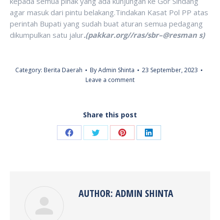
kepada semua pihak yang ada kunjungan ke Gor Sindang
agar masuk dari pintu belakang.Tindakan Kasat Pol PP atas
perintah Bupati yang sudah buat aturan semua pedagang
dikumpulkan satu jalur
.(pakkar.org//ras/sbr–@resman s)
Category:
Berita Daerah
By
Admin Shinta
23 September, 2023
Leave a comment
Share this post
Share
Share
Share
Share
on
on
on
on
Facebook
Twitter
Pinterest
LinkedIn
AUTHOR:
ADMIN SHINTA