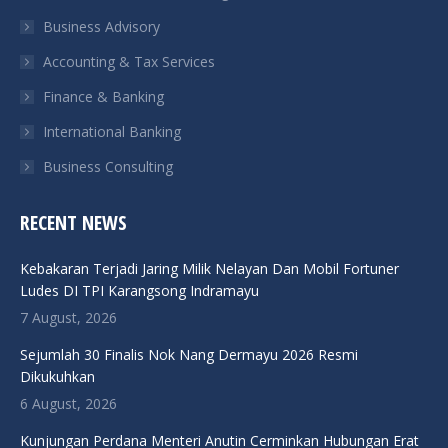
new
new
new
new
Business Advisory
window
window
window
window
Accounting & Tax Services
Finance & Banking
International Banking
Business Consulting
RECENT NEWS
Kebakaran Terjadi Jaring Milik Nelayan Dan Mobil Fortuner
Ludes DI TPI Karangsong Indramayu
7 August, 2026
Sejumlah 30 Finalis Nok Nang Dermayu 2026 Resmi
Dikukuhkan
6 August, 2026
Kunjungan Perdana Menteri Anutin Cerminkan Hubungan Erat