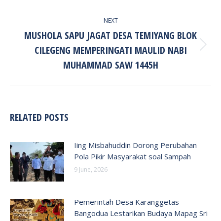
NEXT
MUSHOLA SAPU JAGAT DESA TEMIYANG BLOK
CILEGENG MEMPERINGATI MAULID NABI
Next
post:
MUHAMMAD SAW 1445H
RELATED POSTS
Iing Misbahuddin Dorong Perubahan
Pola Pikir Masyarakat soal Sampah
9 June, 2026
Pemerintah Desa Karanggetas
Bangodua Lestarikan Budaya Mapag Sri