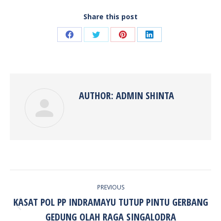
Share this post
Share
Share
Share
Share
on
on
on
on
Facebook
Twitter
Pinterest
LinkedIn
AUTHOR:
ADMIN SHINTA
POST
PREVIOUS
NAVIGATION
KASAT POL PP INDRAMAYU TUTUP PINTU GERBANG
Previous
GEDUNG OLAH RAGA SINGALODRA
post: