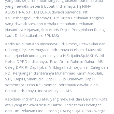
yang lain, sejumlah hadìr langsung dikesempatan ini atau
yang mewakili seperti Bupati Indramayu, Hj NINA
AGUSTINA, S.H, M.H,C.R.A diwakili Suwenda Plt.
Ka.Kesbangpol Indramayu, Plt.Dirjen Perikanan Tangkap
yang diwakili Sarwono Kepala Pelabuhan Perikanan
Nusantara Kejawan, Sekretaris Dirjen Pengelolaan Ruang
Laut, Dr LKusdiantoro SPi, M.Sc.
Kadis Kelautan Kab.Indramayu Edi Umedi, Perwakilan dari
Cabang BPJS Ketenagaan Indramayu Nurhamid Mustofa
dan sejumlah undangan lain yaitu H.Sirijudin,Sp.M.Si Wakil
Ketua DPRD Indramayu, Prof. Dr.Irn Rohmin Dahuri MS
Caleg DPR RI Dapil Jabar VIII.Juga hadir sejumlah Caleg dari
PDI Perjuangan diantaranya Muhammad Karim Abdullah,
S.Pi, Dapil I, Sihabudin, Dapil I, UUS Usnawati Dapil I,
sementara Lurah Kel.Paoman Indramayu diwakili oleh
Camat Indramayu, Indra Muolyana M.Si
Kapolsek Indramayu atau yang mewakili dan Danramil Kota
atau yang mewakili sesuai Daftar Hadir tamu Undangan
dari Tim Relawan Ono Surono ( RAOS) SUJADI, baik warga