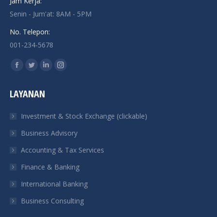
Jam Kerja:
Senin - Jum'at: 8AM - 5PM
No. Telepon:
001-234-5678
Find us on:
Facebook
Twitter
Linkedin
Instagram
page
page
page
page
LAYANAN
opens
opens
opens
opens
in
in
in
in
Investment & Stock Exchange (clickable)
new
new
new
new
Business Advisory
window
window
window
window
Accounting & Tax Services
Finance & Banking
International Banking
Business Consulting