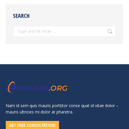
SEARCH
Search:
Nam id sem quis mauris porttitor conse quat id vitae dolor –
mauris ultricies mi dolor at pharetra.
GET FREE CONSULTATION!