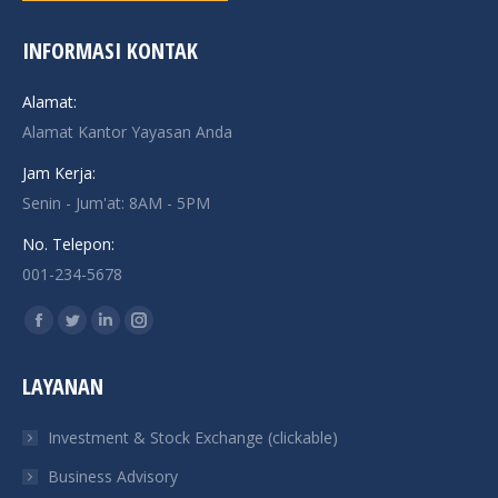
INFORMASI KONTAK
Alamat:
Alamat Kantor Yayasan Anda
Jam Kerja:
Senin - Jum'at: 8AM - 5PM
No. Telepon:
001-234-5678
Find us on:
Facebook
Twitter
Linkedin
Instagram
page
page
page
page
LAYANAN
opens
opens
opens
opens
in
in
in
in
Investment & Stock Exchange (clickable)
new
new
new
new
Business Advisory
window
window
window
window