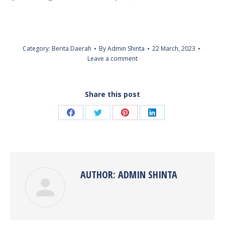
Category:
Berita Daerah
By
Admin Shinta
22 March, 2023
Leave a comment
Share this post
Share
Share
Share
Share
on
on
on
on
Facebook
Twitter
Pinterest
LinkedIn
AUTHOR:
ADMIN SHINTA