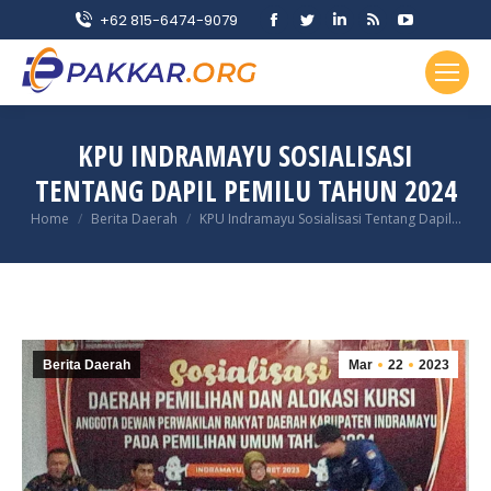
Facebook
Twitter
Linkedin
Rss
YouTube
+62 815-6474-9079
page
page
page
page
page
opens
opens
opens
opens
opens
in
in
in
in
in
new
new
new
new
new
KPU INDRAMAYU SOSIALISASI
window
window
window
window
window
TENTANG DAPIL PEMILU TAHUN 2024
You are here:
Home
Berita Daerah
KPU Indramayu Sosialisasi Tentang Dapil…
Berita Daerah
Mar
22
2023