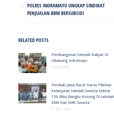
POLRES INDRAMAYU UNGKAP SINDIKAT
Previous
PENJUALAN BBM BERSUBSIDI
post:
RELATED POSTS
Pembangunan Sekolah Rakyat Di
Cikawung Indramayu
20 July, 2026
Pemkab Jawa Barat Harus Pikirkan
Kelanjutan Sekolah Swasta Sekitar
150 Ribu Bangku Kosong Di sekolah
SMA Dan SMK Swasta
21 June, 2026