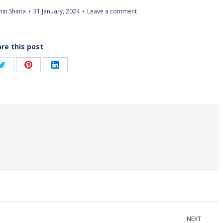
in Shinta
31 January, 2024
Leave a comment
re this post
Share
Share
Share
on
on
on
ook
Twitter
Pinterest
LinkedIn
NEXT