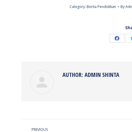
Category:
Berita Pendidikan
By
Adm
Sha
Share
on
Faceb
AUTHOR:
ADMIN SHINTA
POST
PREVIOUS
NAVIGATION