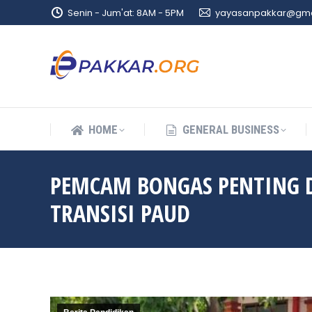
Senin - Jum'at: 8AM - 5PM
yayasanpakkar@gma
HOME
GENERAL BUSINESS
HOME
GENERAL BUSINESS
PEMCAM BONGAS PENTING 
TRANSISI PAUD