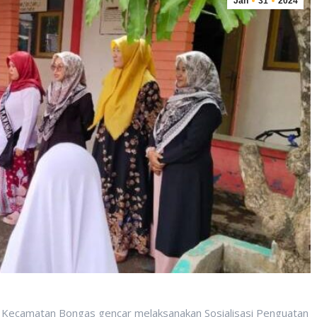
Jan
31
2024
 Kecamatan Bongas gencar melaksanakan Sosialisasi Penguatan