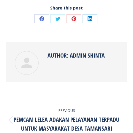
Share this post
Share
Share
Share
Share
on
on
on
on
Facebook
Twitter
Pinterest
LinkedIn
AUTHOR:
ADMIN SHINTA
POST
PREVIOUS
NAVIGATION
PEMCAM LELEA ADAKAN PELAYANAN TERPADU
Previous
UNTUK MASYARAKAT DESA TAMANSARI
post: