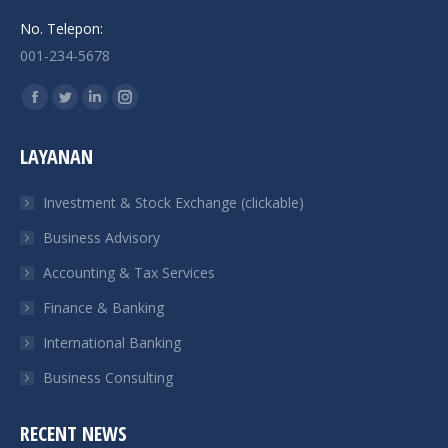
No. Telepon:
001-234-5678
Find us on:
Facebook
Twitter
Linkedin
Instagram
page
page
page
page
LAYANAN
opens
opens
opens
opens
in
in
in
in
Investment & Stock Exchange (clickable)
new
new
new
new
Business Advisory
window
window
window
window
Accounting & Tax Services
Finance & Banking
International Banking
Business Consulting
RECENT NEWS