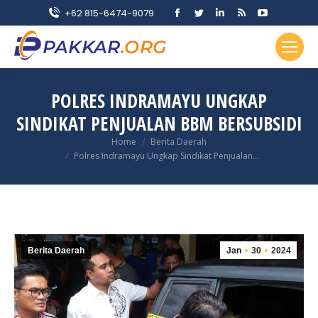
Facebook
Twitter
Linkedin
Rss
YouTube
+62 815-6474-9079
page
page
page
page
page
opens
opens
opens
opens
opens
in
in
in
in
in
new
new
new
new
new
POLRES INDRAMAYU UNGKAP
window
window
window
window
window
SINDIKAT PENJUALAN BBM BERSUBSIDI
You are here:
Home
Berita Daerah
Polres Indramayu Ungkap Sindikat Penjualan…
Berita Daerah
Jan
30
2024