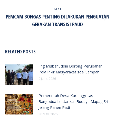
NEXT
PEMCAM BONGAS PENTING DILAKUKAN PENGUATAN
Next
GERAKAN TRANSISI PAUD
post:
RELATED POSTS
Iing Misbahuddin Dorong Perubahan
Pola Pikir Masyarakat soal Sampah
9 June, 2026
Pemerintah Desa Karanggetas
Bangodua Lestarikan Budaya Mapag Sri
Jelang Panen Padi
30 May, 2026