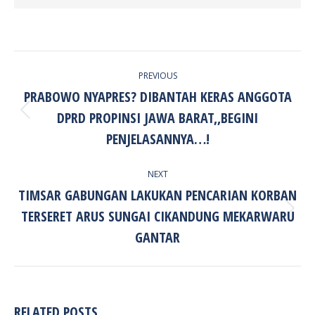
POST
PREVIOUS
NAVIGATION
PRABOWO NYAPRES? DIBANTAH KERAS ANGGOTA
DPRD PROPINSI JAWA BARAT,,BEGINI
Previous
post:
PENJELASANNYA…!
NEXT
TIMSAR GABUNGAN LAKUKAN PENCARIAN KORBAN
TERSERET ARUS SUNGAI CIKANDUNG MEKARWARU
Next
post:
GANTAR
RELATED POSTS