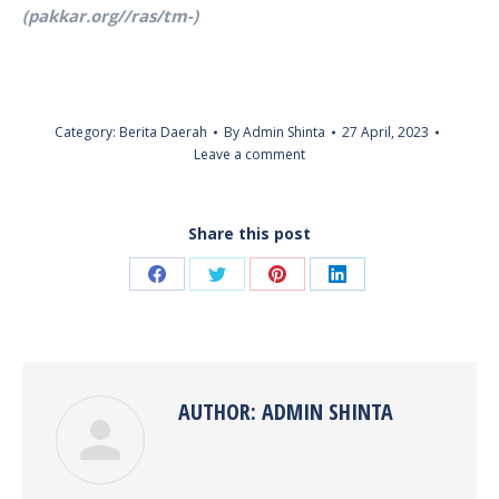
(pakkar.org//ras/tm-)
Category:
Berita Daerah
By
Admin Shinta
27 April, 2023
Leave a comment
Share this post
Share
Share
Share
Share
on
on
on
on
Facebook
Twitter
Pinterest
LinkedIn
AUTHOR:
ADMIN SHINTA