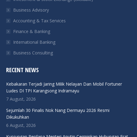
new
new
new
new
Business Advisory
window
window
window
window
Accounting & Tax Services
Finance & Banking
International Banking
Business Consulting
RECENT NEWS
Kebakaran Terjadi Jaring Milik Nelayan Dan Mobil Fortuner
Ludes DI TPI Karangsong Indramayu
7 August, 2026
Sejumlah 30 Finalis Nok Nang Dermayu 2026 Resmi
Dikukuhkan
6 August, 2026
Kunjungan Perdana Menteri Anutin Cerminkan Hubungan Erat