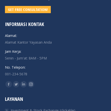
GET FREE CONSULTATION!
INFORMASI KONTAK
Alamat:
Alamat Kantor Yayasan Anda
Jam Kerja:
Senin - Jum'at: 8AM - 5PM
No. Telepon:
001-234-5678
Find us on:
Facebook
Twitter
Linkedin
Instagram
page
page
page
page
LAYANAN
opens
opens
opens
opens
in
in
in
in
Investment & Stock Exchange (clickable)