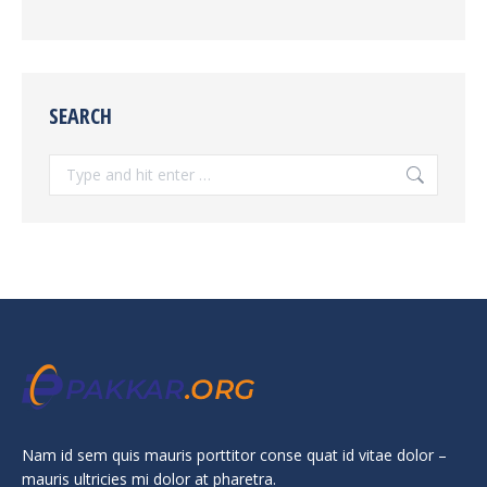
SEARCH
Search:
Nam id sem quis mauris porttitor conse quat id vitae dolor –
mauris ultricies mi dolor at pharetra.