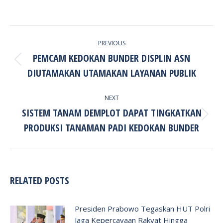
POST
PREVIOUS
NAVIGATION
PEMCAM KEDOKAN BUNDER DISPLIN ASN
Previous
DIUTAMAKAN UTAMAKAN LAYANAN PUBLIK
post:
NEXT
SISTEM TANAM DEMPLOT DAPAT TINGKATKAN
Next
PRODUKSI TANAMAN PADI KEDOKAN BUNDER
post:
RELATED POSTS
Presiden Prabowo Tegaskan HUT Polri
Jaga Kepercayaan Rakyat Hingga