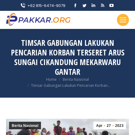
Facebook
Twitter
Linkedin
Rss
YouTube
+62 815-6474-9079
page
page
page
page
page
opens
opens
opens
opens
opens
in
in
in
in
in
new
new
new
new
new
TIMSAR GABUNGAN LAKUKAN
window
window
window
window
window
PENCARIAN KORBAN TERSERET ARUS
SUNGAI CIKANDUNG MEKARWARU
GANTAR
You are here:
Home
Berita Nasional
Timsar Gabungan Lakukan Pencarian Korban…
Berita Nasional
Apr
27
2023