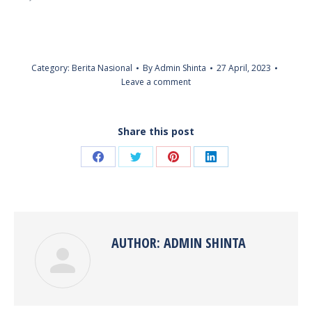
Category:
Berita Nasional
By
Admin Shinta
27 April, 2023
Leave a comment
Share this post
Share
Share
Share
Share
on
on
on
on
Facebook
Twitter
Pinterest
LinkedIn
AUTHOR:
ADMIN SHINTA