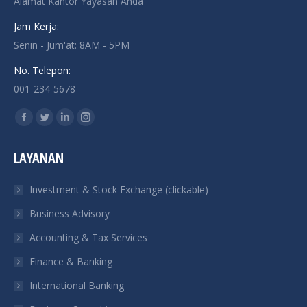
Alamat Kantor Yayasan Anda
Jam Kerja:
Senin - Jum'at: 8AM - 5PM
No. Telepon:
001-234-5678
Find us on:
Facebook
Twitter
Linkedin
Instagram
page
page
page
page
LAYANAN
opens
opens
opens
opens
in
in
in
in
Investment & Stock Exchange (clickable)
new
new
new
new
Business Advisory
window
window
window
window
Accounting & Tax Services
Finance & Banking
International Banking