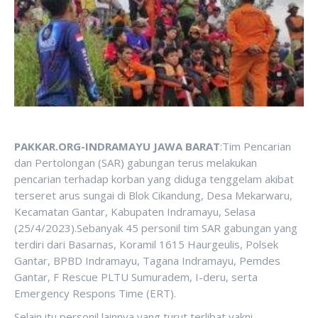
PAKKAR.ORG-INDRAMAYU JAWA BARAT
:Tim Pencarian
dan Pertolongan (SAR) gabungan terus melakukan
pencarian terhadap korban yang diduga tenggelam akibat
terseret arus sungai di Blok Cikandung, Desa Mekarwaru,
Kecamatan Gantar, Kabupaten Indramayu, Selasa
(25/4/2023).Sebanyak 45 personil tim SAR gabungan yang
terdiri dari Basarnas, Koramil 1615 Haurgeulis, Polsek
Gantar, BPBD Indramayu, Tagana Indramayu, Pemdes
Gantar, F Rescue PLTU Sumuradem, I-deru, serta
Emergency Respons Time (ERT).
Selain itu personil lainnya yang turut terlibat yakni