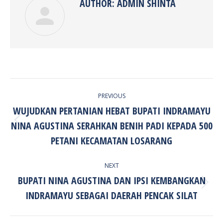
AUTHOR:
ADMIN SHINTA
POST
PREVIOUS
NAVIGATION
WUJUDKAN PERTANIAN HEBAT BUPATI INDRAMAYU
NINA AGUSTINA SERAHKAN BENIH PADI KEPADA 500
Previous
post:
PETANI KECAMATAN LOSARANG
NEXT
BUPATI NINA AGUSTINA DAN IPSI KEMBANGKAN
Next
INDRAMAYU SEBAGAI DAERAH PENCAK SILAT
post: