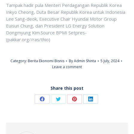
Tampak hadir pula Menteri Perdagangan Republik Korea
Inkyo Cheong, Duta Besar Republik Korea untuk Indonesia
Lee Sang-deok, Executive Chair Hyundai Motor Group
Euisun Chung, dan President LG Energy Solution
Dongmyung Kim.Source BPMI Setpres-
(pakkar.org//ras/thio)
Category:
Berita Ekonomi Bisnis
By
Admin Shinta
5 July, 2024
Leave a comment
Share this post
Share
Share
Share
Share
on
on
on
on
Facebook
Twitter
Pinterest
LinkedIn