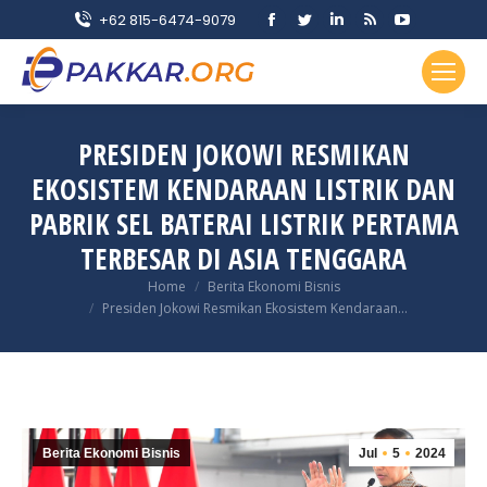
Facebook
Twitter
Linkedin
Rss
YouTube
+62 815-6474-9079
page
page
page
page
page
opens
opens
opens
opens
opens
in
in
in
in
in
new
new
new
new
new
PRESIDEN JOKOWI RESMIKAN
window
window
window
window
window
EKOSISTEM KENDARAAN LISTRIK DAN
PABRIK SEL BATERAI LISTRIK PERTAMA
TERBESAR DI ASIA TENGGARA
You are here:
Home
Berita Ekonomi Bisnis
Presiden Jokowi Resmikan Ekosistem Kendaraan…
Berita Ekonomi Bisnis
Jul
5
2024