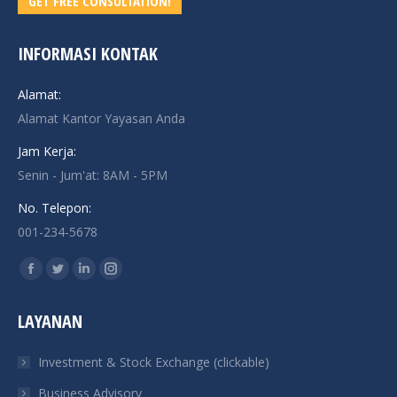
GET FREE CONSULTATION!
INFORMASI KONTAK
Alamat:
Alamat Kantor Yayasan Anda
Jam Kerja:
Senin - Jum'at: 8AM - 5PM
No. Telepon:
001-234-5678
Find us on:
Facebook
Twitter
Linkedin
Instagram
page
page
page
page
LAYANAN
opens
opens
opens
opens
in
in
in
in
Investment & Stock Exchange (clickable)
new
new
new
new
Business Advisory
window
window
window
window