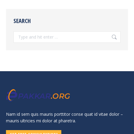
SEARCH
Search:
Nam id sem quis mauris porttitor conse quat id vitae dolor –
mauris ultricies mi dolor at pharetra.