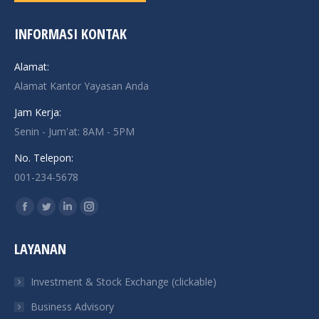
INFORMASI KONTAK
Alamat:
Alamat Kantor Yayasan Anda
Jam Kerja:
Senin - Jum'at: 8AM - 5PM
No. Telepon:
001-234-5678
Find us on:
Facebook
Twitter
Linkedin
Instagram
page
page
page
page
LAYANAN
opens
opens
opens
opens
in
in
in
in
Investment & Stock Exchange (clickable)
new
new
new
new
Business Advisory
window
window
window
window