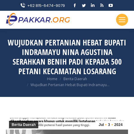
Facebook
Twitter
Linkedin
Rss
YouTube
+62 815-6474-9079
page
page
page
page
page
opens
opens
opens
opens
opens
in
in
in
in
in
new
new
new
new
new
WUJUDKAN PERTANIAN HEBAT BUPATI
window
window
window
window
window
INDRAMAYU NINA AGUSTINA
SERAHKAN BENIH PADI KEPADA 500
PETANI KECAMATAN LOSARANG
You are here:
Home
Berita Daerah
Wujudkan Pertanian Hebat Bupati Indramayu…
Berita Daerah
Jul
3
2024