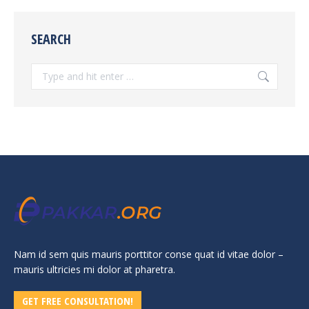
SEARCH
Search:
Nam id sem quis mauris porttitor conse quat id vitae dolor –
mauris ultricies mi dolor at pharetra.
GET FREE CONSULTATION!