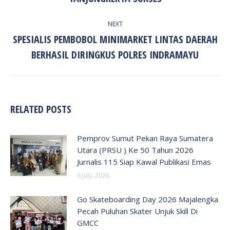
post:
NEXT
SPESIALIS PEMBOBOL MINIMARKET LINTAS DAERAH
Next
BERHASIL DIRINGKUS POLRES INDRAMAYU
post:
RELATED POSTS
Pemprov Sumut Pekan Raya Sumatera
Utara (PRSU ) Ke 50 Tahun 2026
Jurnalis 115 Siap Kawal Publikasi Emas
6 July, 2026
Go Skateboarding Day 2026 Majalengka
Pecah Puluhan Skater Unjuk Skill Di
GMCC