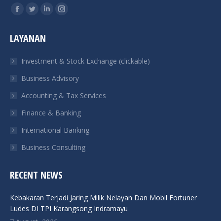
Find us on:
Facebook
Twitter
Linkedin
Instagram
page
page
page
page
LAYANAN
opens
opens
opens
opens
in
in
in
in
Investment & Stock Exchange (clickable)
new
new
new
new
Business Advisory
window
window
window
window
Accounting & Tax Services
Finance & Banking
International Banking
Business Consulting
RECENT NEWS
Kebakaran Terjadi Jaring Milik Nelayan Dan Mobil Fortuner
Ludes DI TPI Karangsong Indramayu