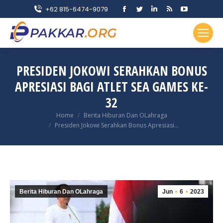
Facebook
Twitter
Linkedin
Rss
YouTube
+62 815-6474-9079
page
page
page
page
page
opens
opens
opens
opens
opens
in
in
in
in
in
new
new
new
new
new
PRESIDEN JOKOWI SERAHKAN BONUS
window
window
window
window
window
APRESIASI BAGI ATLET SEA GAMES KE-
32
You are here:
Home
Berita Hiburan Dan OLahraga
Presiden Jokowi Serahkan Bonus Apresiasi…
Berita Hiburan Dan OLahraga
Jun
6
2023