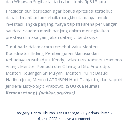
dan Wirjawan Sugiharta dari cabor tenis Rp315 juta.
Presiden pun berpesan agar bonus apresiasi tersebut
dapat dimanfaatkan sebaik mungkin utamanya untuk
investasi jangka panjang. “Saya titip ini karena perjuangan
saudara-saudara masih panjang dalam meningkatkan
prestasi di masa yang akan datang,” tandasnya.
Turut hadir dalam acara tersebut yaitu Menteri
Koordinator Bidang Pembangunan Manusia dan
Kebudayaan Muhadjir Effendy, Sekretaris Kabinet Pramono
Anung, Menteri Pemuda dan Olahraga Dito Ariotedjo,
Menteri Keuangan Sri Mulyani, Menteri PUPR Basuki
Hadimuljono, Menteri ATR/BPN Hadi Tjahjanto, dan Kapolri
Jenderal Listyo Sigit Prabowo.
(SOURCE Humas
Kemensetneg)-
(pakkar.org//ras)
Category:
Berita Hiburan Dan OLahraga
By
Admin Shinta
6 June, 2023
Leave a comment