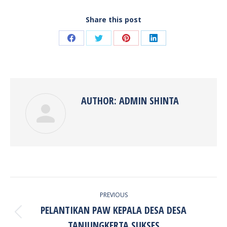
Share this post
Share
Share
Share
Share
on
on
on
on
Facebook
Twitter
Pinterest
LinkedIn
AUTHOR:
ADMIN SHINTA
POST
PREVIOUS
NAVIGATION
PELANTIKAN PAW KEPALA DESA DESA
Previous
TANJUNGKERTA SUKSES