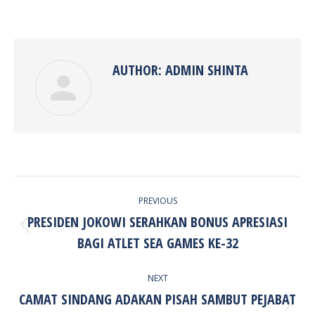
on
on
on
on
Facebook
Twitter
Pinterest
LinkedIn
AUTHOR:
ADMIN SHINTA
POST
PREVIOUS
NAVIGATION
PRESIDEN JOKOWI SERAHKAN BONUS APRESIASI
Previous
BAGI ATLET SEA GAMES KE-32
post:
NEXT
CAMAT SINDANG ADAKAN PISAH SAMBUT PEJABAT
Next