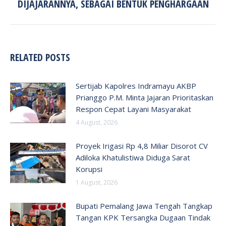
DIJAJARANNYA, SEBAGAI BENTUK PENGHARGAAN
post:
RELATED POSTS
Sertijab Kapolres Indramayu AKBP
Prianggo P.M. Minta Jajaran Prioritaskan
Respon Cepat Layani Masyarakat
4 August, 2026
Proyek Irigasi Rp 4,8 Miliar Disorot CV
Adiloka Khatulistiwa Diduga Sarat
Korupsi
1 August, 2026
Bupati Pemalang Jawa Tengah Tangkap
Tangan KPK Tersangka Dugaan Tindak