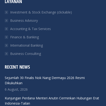
LAYANAN
opens
opens
opens
opens
in
in
in
in
Investment & Stock Exchange (clickable)
new
new
new
new
Business Advisory
window
window
window
window
Accounting & Tax Services
Finance & Banking
International Banking
Business Consulting
RECENT NEWS
Sejumlah 30 Finalis Nok Nang Dermayu 2026 Resmi
Dikukuhkan
6 August, 2026
Kunjungan Perdana Menteri Anutin Cerminkan Hubungan Erat
Indonesia-Tailan