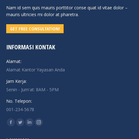
Nam id sem quis mauris porttitor conse quat id vitae dolor –
mauris ultricies mi dolor at pharetra.
GET FREE CONSULTATION!
INFORMASI KONTAK
Alamat:
Alamat Kantor Yayasan Anda
Jam Kerja:
Senin - Jum'at: 8AM - 5PM
No. Telepon:
001-234-5678
Find us on:
Facebook
Twitter
Linkedin
Instagram
page
page
page
page