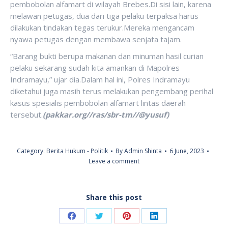
pembobolan alfamart di wilayah Brebes.Di sisi lain, karena
melawan petugas, dua dari tiga pelaku terpaksa harus
dilakukan tindakan tegas terukur.Mereka mengancam
nyawa petugas dengan membawa senjata tajam.
“Barang bukti berupa makanan dan minuman hasil curian
pelaku sekarang sudah kita amankan di Mapolres
Indramayu,” ujar dia.Dalam hal ini, Polres Indramayu
diketahui juga masih terus melakukan pengembang perihal
kasus spesialis pembobolan alfamart lintas daerah
tersebut.
(pakkar.org//ras/sbr-tm//@yusuf)
Category:
Berita Hukum - Politik
By
Admin Shinta
6 June, 2023
Leave a comment
Share this post
Share
Share
Share
Share