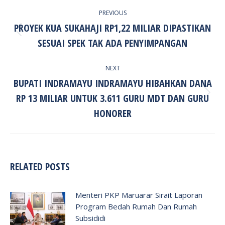
POST
PREVIOUS
NAVIGATION
PROYEK KUA SUKAHAJI RP1,22 MILIAR DIPASTIKAN
Previous
SESUAI SPEK TAK ADA PENYIMPANGAN
post:
NEXT
BUPATI INDRAMAYU INDRAMAYU HIBAHKAN DANA
RP 13 MILIAR UNTUK 3.611 GURU MDT DAN GURU
Next
post:
HONORER
RELATED POSTS
Menteri PKP Maruarar Sirait Laporan
Program Bedah Rumah Dan Rumah
Subsididi