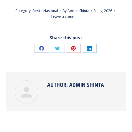
Category:
Berita Nasional
By
Admin Shinta
3 July, 2026
Leave a comment
Share this post
Share
Share
Share
Share
on
on
on
on
Facebook
Twitter
Pinterest
LinkedIn
AUTHOR:
ADMIN SHINTA