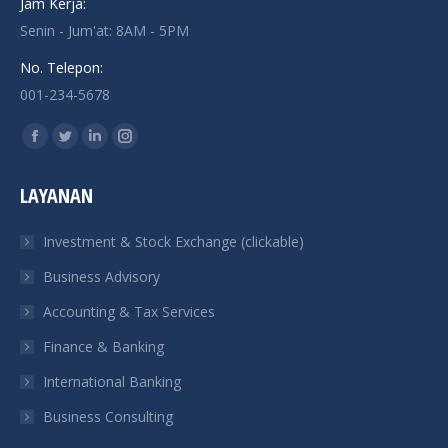
Jam Kerja:
Senin - Jum'at: 8AM - 5PM
No. Telepon:
001-234-5678
Find us on:
Facebook
Twitter
Linkedin
Instagram
page
page
page
page
LAYANAN
opens
opens
opens
opens
in
in
in
in
Investment & Stock Exchange (clickable)
new
new
new
new
Business Advisory
window
window
window
window
Accounting & Tax Services
Finance & Banking
International Banking
Business Consulting