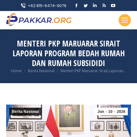
Facebook
Twitter
Linkedin
Rss
YouTube
+62 815-6474-9079
page
page
page
page
page
opens
opens
opens
opens
opens
in
in
in
in
in
new
new
new
new
new
MENTERI PKP MARUARAR SIRAIT
window
window
window
window
window
LAPORAN PROGRAM BEDAH RUMAH
DAN RUMAH SUBSIDIDI
You are here:
Home
Berita Nasional
Menteri PKP Maruarar Sirait Laporan…
Berita Nasional
Jun
10
2026