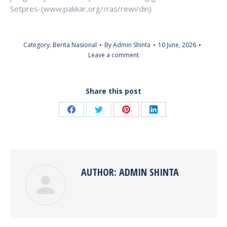
Setpres-(www.pakkar,org//ras/rewi/din)
Category:
Berita Nasional
By
Admin Shinta
10 June, 2026
Leave a comment
Share this post
Share
Share
Share
Share
on
on
on
on
Facebook
Twitter
Pinterest
LinkedIn
AUTHOR:
ADMIN SHINTA