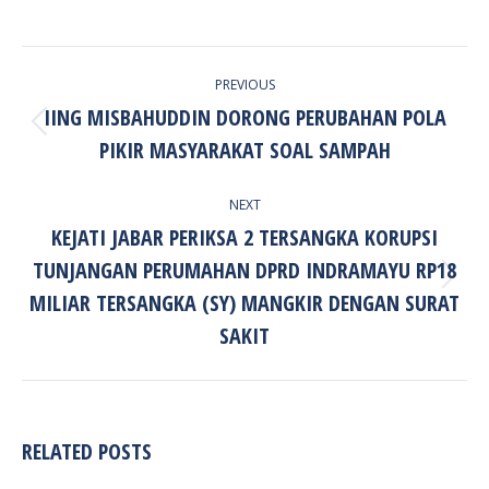
POST
PREVIOUS
NAVIGATION
IING MISBAHUDDIN DORONG PERUBAHAN POLA
Previous
PIKIR MASYARAKAT SOAL SAMPAH
post:
NEXT
KEJATI JABAR PERIKSA 2 TERSANGKA KORUPSI
TUNJANGAN PERUMAHAN DPRD INDRAMAYU RP18
Next
MILIAR TERSANGKA (SY) MANGKIR DENGAN SURAT
post:
SAKIT
RELATED POSTS