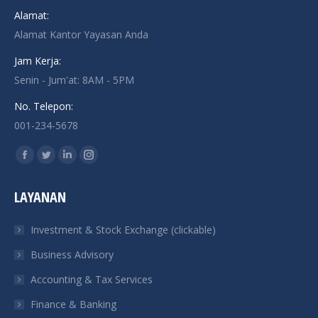
Alamat:
Alamat Kantor Yayasan Anda
Jam Kerja:
Senin - Jum'at: 8AM - 5PM
No. Telepon:
001-234-5678
Find us on:
Facebook
Twitter
Linkedin
Instagram
page
page
page
page
LAYANAN
opens
opens
opens
opens
in
in
in
in
Investment & Stock Exchange (clickable)
new
new
new
new
Business Advisory
window
window
window
window
Accounting & Tax Services
Finance & Banking