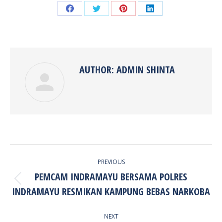
Share
Share
Share
Share
on
on
on
on
Facebook
Twitter
Pinterest
LinkedIn
AUTHOR:
ADMIN SHINTA
POST
PREVIOUS
NAVIGATION
PEMCAM INDRAMAYU BERSAMA POLRES
Previous
INDRAMAYU RESMIKAN KAMPUNG BEBAS NARKOBA
post:
NEXT