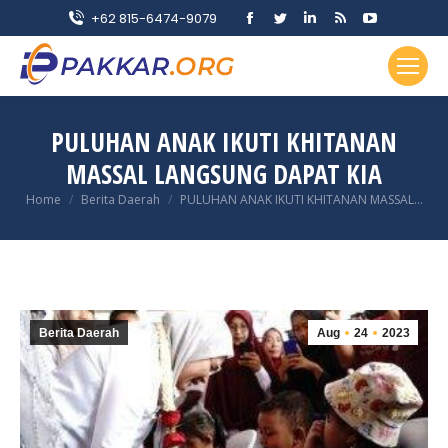
Facebook
Twitter
Linkedin
Rss
YouTube
+62 815-6474-9079
page
page
page
page
page
opens
opens
opens
opens
opens
in
in
in
in
in
new
new
new
new
new
PULUHAN ANAK IKUTI KHITANAN
window
window
window
window
window
MASSAL LANGSUNG DAPAT KIA
You are here:
Home
Berita Daerah
PULUHAN ANAK IKUTI KHITANAN MASSAL…
Berita Daerah
Aug
24
2023