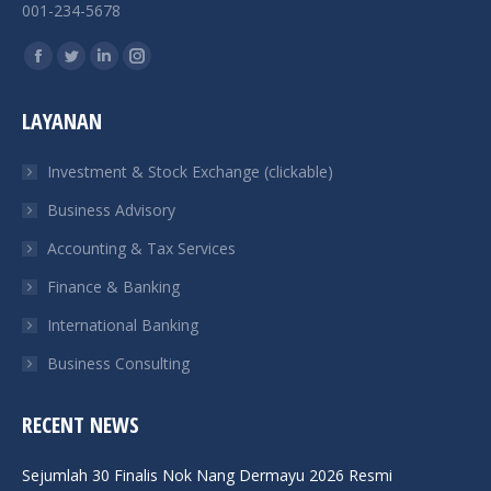
001-234-5678
Find us on:
Facebook
Twitter
Linkedin
Instagram
page
page
page
page
LAYANAN
opens
opens
opens
opens
in
in
in
in
Investment & Stock Exchange (clickable)
new
new
new
new
Business Advisory
window
window
window
window
Accounting & Tax Services
Finance & Banking
International Banking
Business Consulting
RECENT NEWS
Sejumlah 30 Finalis Nok Nang Dermayu 2026 Resmi