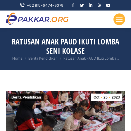
Facebook
Twitter
Linkedin
Rss
YouTube
+62 815-6474-9079
page
page
page
page
page
opens
opens
opens
opens
opens
in
in
in
in
in
new
new
new
new
new
RATUSAN ANAK PAUD IKUTI LOMBA
window
window
window
window
window
SENI KOLASE
You are here:
Home
Berita Pendidikan
Ratusan Anak PAUD Ikuti Lomba…
Berita Pendidikan
Oct
25
2023