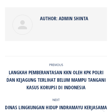
Facebook
Twitter
Pinterest
LinkedIn
AUTHOR:
ADMIN SHINTA
POST
PREVIOUS
NAVIGATION
LANGKAH PEMBERANTASAN KKN OLEH KPK POLRI
DAN KEJAGUNG TERLIHAT BELUM MAMPU TANGANI
Previous
post:
KASUS KORUPSI DI INDONESIA
NEXT
DINAS LINGKUNGAN HIDUP INDRAMAYU KERJASAMA