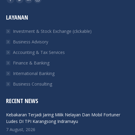
Facebook
Twitter
Linkedin
Instagram
page
page
page
page
LAYANAN
opens
opens
opens
opens
in
in
in
in
Investment & Stock Exchange (clickable)
new
new
new
new
Business Advisory
window
window
window
window
Accounting & Tax Services
Finance & Banking
International Banking
Business Consulting
RECENT NEWS
Kebakaran Terjadi Jaring Milik Nelayan Dan Mobil Fortuner
Ludes DI TPI Karangsong Indramayu
7 August, 2026