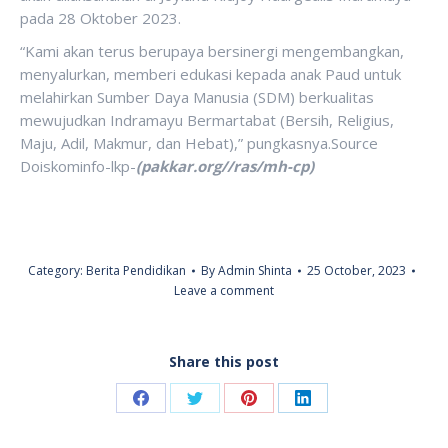
pada 28 Oktober 2023.
“Kami akan terus berupaya bersinergi mengembangkan,
menyalurkan, memberi edukasi kepada anak Paud untuk
melahirkan Sumber Daya Manusia (SDM) berkualitas
mewujudkan Indramayu Bermartabat (Bersih, Religius,
Maju, Adil, Makmur, dan Hebat),” pungkasnya.Source
Doiskominfo-lkp-
(pakkar.org//ras/mh-cp)
Category:
Berita Pendidikan
By
Admin Shinta
25 October, 2023
Leave a comment
Share this post
Share
Share
Share
Share
on
on
on
on