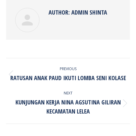
AUTHOR:
ADMIN SHINTA
POST
PREVIOUS
NAVIGATION
RATUSAN ANAK PAUD IKUTI LOMBA SENI KOLASE
Previous
post:
NEXT
KUNJUNGAN KERJA NINA AGSUTINA GILIRAN
Next
KECAMATAN LELEA
post: