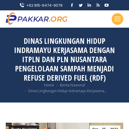
Facebook
Twitter
Linkedin
Rss
YouTube
+62 815-6474-9079
page
page
page
page
page
opens
opens
opens
opens
opens
in
in
in
in
in
new
new
new
new
new
DINAS LINGKUNGAN HIDUP
window
window
window
window
window
INDRAMAYU KERJASAMA DENGAN
ITPLN DAN PLN NUSANTARA
PENGELOLAAN SAMPAH MENJADI
REFUSE DERIVED FUEL (RDF)
You are here:
Home
Berita Nasional
Dinas Lingkungan Hidup Indramayu Kerjasama…