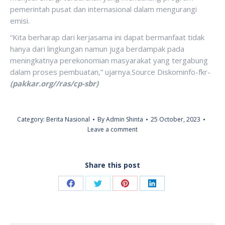
pemerintah pusat dan internasional dalam mengurangi
emisi.
“Kita berharap dari kerjasama ini dapat bermanfaat tidak
hanya dari lingkungan namun juga berdampak pada
meningkatnya perekonomian masyarakat yang tergabung
dalam proses pembuatan,” ujarnya.Source Diskominfo-fkr-
(pakkar.org//ras/cp-sbr)
Category:
Berita Nasional
By
Admin Shinta
25 October, 2023
Leave a comment
Share this post
Share
Share
Share
Share
on
on
on
on
Facebook
Twitter
Pinterest
LinkedIn