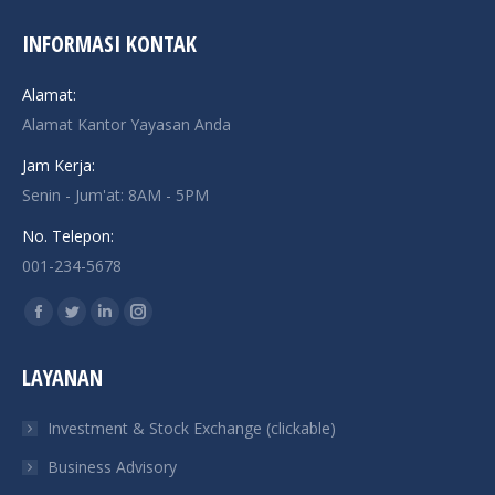
INFORMASI KONTAK
Alamat:
Alamat Kantor Yayasan Anda
Jam Kerja:
Senin - Jum'at: 8AM - 5PM
No. Telepon:
001-234-5678
Find us on:
Facebook
Twitter
Linkedin
Instagram
page
page
page
page
LAYANAN
opens
opens
opens
opens
in
in
in
in
Investment & Stock Exchange (clickable)
new
new
new
new
Business Advisory
window
window
window
window