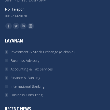
Senin - Jum'at: 8AM - 5PM
No. Telepon:
001-234-5678
Find us on:
Facebook
Twitter
Linkedin
Instagram
page
page
page
page
LAYANAN
opens
opens
opens
opens
in
in
in
in
Investment & Stock Exchange (clickable)
new
new
new
new
Business Advisory
window
window
window
window
Accounting & Tax Services
Finance & Banking
International Banking
Business Consulting
RECENT NEWS