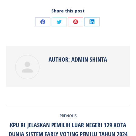
Share this post
Share
Share
Share
Share
on
on
on
on
Facebook
Twitter
Pinterest
LinkedIn
AUTHOR:
ADMIN SHINTA
POST
PREVIOUS
NAVIGATION
KPU RI JELASKAN PEMILIH LUAR NEGERI 129 KOTA
Previous
DUNIA SISTEM EARLY VOTING PEMILU TAHUN 2024
post: