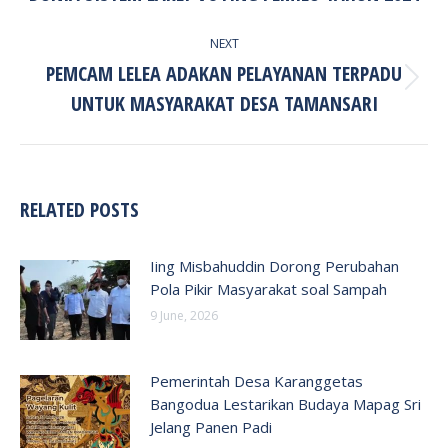
NEXT
PEMCAM LELEA ADAKAN PELAYANAN TERPADU
Next
UNTUK MASYARAKAT DESA TAMANSARI
post:
RELATED POSTS
Iing Misbahuddin Dorong Perubahan
Pola Pikir Masyarakat soal Sampah
9 June, 2026
Pemerintah Desa Karanggetas
Bangodua Lestarikan Budaya Mapag Sri
Jelang Panen Padi