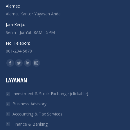
Alamat:
Alamat Kantor Yayasan Anda
Jam Kerja:
Senin - Jum'at: 8AM - 5PM
No. Telepon:
001-234-5678
Find us on:
Facebook
Twitter
Linkedin
Instagram
page
page
page
page
LAYANAN
opens
opens
opens
opens
in
in
in
in
Investment & Stock Exchange (clickable)
new
new
new
new
Business Advisory
window
window
window
window
Accounting & Tax Services
Finance & Banking