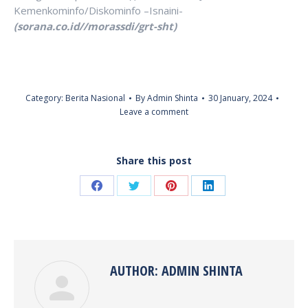
Kemenkominfo/Diskominfo –Isnaini-
(sorana.co.id//morassdi/grt-sht)
Category:
Berita Nasional
By
Admin Shinta
30 January, 2024
Leave a comment
Share this post
Share
Share
Share
Share
on
on
on
on
Facebook
Twitter
Pinterest
LinkedIn
AUTHOR:
ADMIN SHINTA