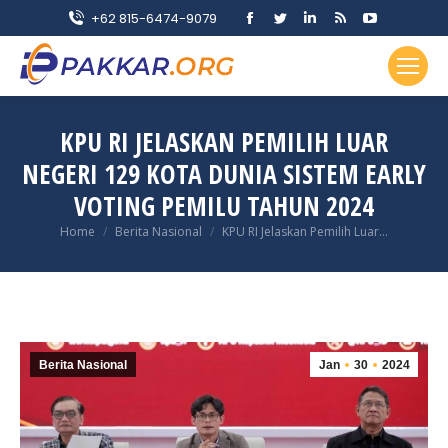
Facebook
Twitter
Linkedin
Rss
YouTube
+62 815-6474-9079
page
page
page
page
page
opens
opens
opens
opens
opens
in
in
in
in
in
new
new
new
new
new
KPU RI JELASKAN PEMILIH LUAR
window
window
window
window
window
NEGERI 129 KOTA DUNIA SISTEM EARLY
VOTING PEMILU TAHUN 2024
You are here:
Home
Berita Nasional
KPU RI Jelaskan Pemilih Luar…
Berita Nasional
Jan
30
2024