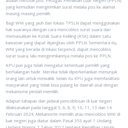
adalah metode pos. Petugas Pemilihan Luar Negeri (PPLN)
yang kemudian mengirimkan surat melalui pos ke alamat
masing-masing pemilih.
Bagi WNI yang jauh dari lokasi TPSLN dapat menggunakan
hak suaranya dengan cara mencoblos surat suara dan
memasukkan ke Kotak Suara Keliling (KSK) dalam satu
kawasan yang dapat dijangkau oleh PPLN. Sementara itu,
WNI yang berada di lokasi terpencil, dapat mencoblos
surat suara, lalu mengirimkannya melalui pos ke PPLN.
KPU pun juga telah mengatur ketentuan pemilih yang
berhalangan hadir. Mereka tidak diperkenankan menunjuk
orang lain untuk mewakili. Selain itu KPU juga memfasilitasi
masyarakat yang tidak bisa pulang ke daerah asal dengan
mekanisme pindah memilih.
Adapun tahapan dan jadwal pencoblosan di luar negeri
dilaksanakan pada tanggal 5, 6, 8, 9, 10, 11, 13 dan 14
Februari 2024. Mekanisme memilih atau mencoblos WNI di
luar negeri juga diatur dalam Pasal 353 ayat 1 Undang
Undang Nomor 7 Tahun 2017 tentang Pemilihan Umum.