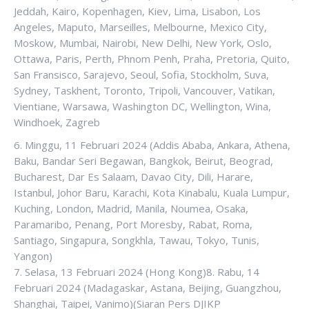
Jeddah, Kairo, Kopenhagen, Kiev, Lima, Lisabon, Los
Angeles, Maputo, Marseilles, Melbourne, Mexico City,
Moskow, Mumbai, Nairobi, New Delhi, New York, Oslo,
Ottawa, Paris, Perth, Phnom Penh, Praha, Pretoria, Quito,
San Fransisco, Sarajevo, Seoul, Sofia, Stockholm, Suva,
Sydney, Taskhent, Toronto, Tripoli, Vancouver, Vatikan,
Vientiane, Warsawa, Washington DC, Wellington, Wina,
Windhoek, Zagreb
6. Minggu, 11 Februari 2024 (Addis Ababa, Ankara, Athena,
Baku, Bandar Seri Begawan, Bangkok, Beirut, Beograd,
Bucharest, Dar Es Salaam, Davao City, Dili, Harare,
Istanbul, Johor Baru, Karachi, Kota Kinabalu, Kuala Lumpur,
Kuching, London, Madrid, Manila, Noumea, Osaka,
Paramaribo, Penang, Port Moresby, Rabat, Roma,
Santiago, Singapura, Songkhla, Tawau, Tokyo, Tunis,
Yangon)
7. Selasa, 13 Februari 2024 (Hong Kong)8. Rabu, 14
Februari 2024 (Madagaskar, Astana, Beijing, Guangzhou,
Shanghai, Taipei, Vanimo)(Siaran Pers DJIKP