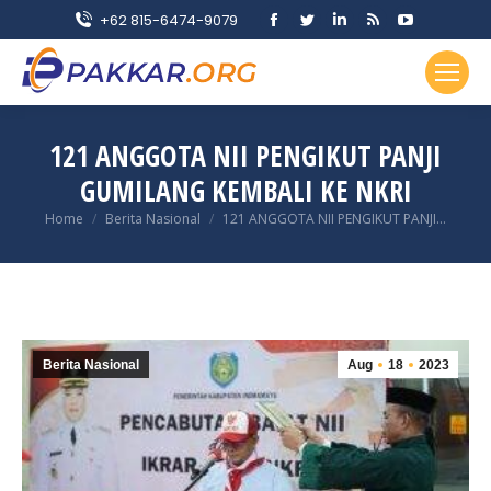
Facebook
Twitter
Linkedin
Rss
YouTube
+62 815-6474-9079
page
page
page
page
page
opens
opens
opens
opens
opens
in
in
in
in
in
new
new
new
new
new
121 ANGGOTA NII PENGIKUT PANJI
window
window
window
window
window
GUMILANG KEMBALI KE NKRI
You are here:
Home
Berita Nasional
121 ANGGOTA NII PENGIKUT PANJI…
Berita Nasional
Aug
18
2023