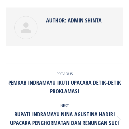
Facebook
Twitter
Pinterest
LinkedIn
AUTHOR:
ADMIN SHINTA
POST
PREVIOUS
NAVIGATION
PEMKAB INDRAMAYU IKUTI UPACARA DETIK-DETIK
Previous
PROKLAMASI
post:
NEXT
BUPATI INDRAMAYU NINA AGUSTINA HADIRI
UPACARA PENGHORMATAN DAN RENUNGAN SUCI
Next
post: