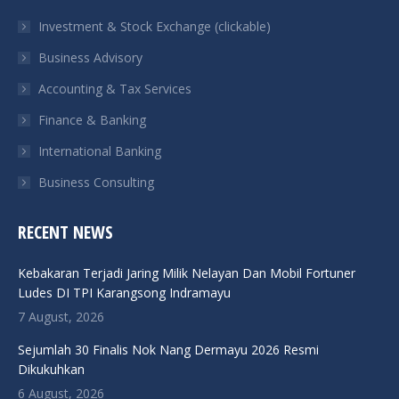
in
in
in
in
Investment & Stock Exchange (clickable)
new
new
new
new
Business Advisory
window
window
window
window
Accounting & Tax Services
Finance & Banking
International Banking
Business Consulting
RECENT NEWS
Kebakaran Terjadi Jaring Milik Nelayan Dan Mobil Fortuner
Ludes DI TPI Karangsong Indramayu
7 August, 2026
Sejumlah 30 Finalis Nok Nang Dermayu 2026 Resmi
Dikukuhkan
6 August, 2026