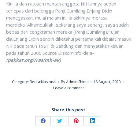
Kini ia dan ratusan mantan anggota NII lainnya sudah
terlepas dari belenggu Panji Gumilang.Enjang Didin
menegaskan, mulai malam ini, ia akhirnya merasa
merdeka.“Alhamdulillah, sekarang saya senang, saya sudah
bebas dari cengkraman mereka (Panji Gumilang),” ujar
dia.Enjang Didin sendiri diketahui pertama kali dibaiat masuk
NII pada tahun 1991 di Bandung dan menyatakan keluar
pada tahun 2005.Source Diskominfo-deni
-
(pakkar.org//ras/mh-ak)
Category:
Berita Nasional
By
Admin Shinta
18 August, 2023
Leave a comment
Share this post
Share
Share
Share
Share
on
on
on
on