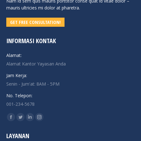
Nam id sem quis mauris porttitor conse quat id vitae dolor –
mauris ultricies mi dolor at pharetra.
GET FREE CONSULTATION!
INFORMASI KONTAK
Alamat:
Alamat Kantor Yayasan Anda
Jam Kerja:
Senin - Jum'at: 8AM - 5PM
No. Telepon:
001-234-5678
Find us on:
Facebook
Twitter
Linkedin
Instagram
page
page
page
page
LAYANAN
opens
opens
opens
opens