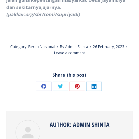
jalan guna kepentingan masyarkat Desa Jayamulya
dan sekitarnya,ujarnya
.
(pakkar.org/sbr/tomi/supriyadi)
Category:
Berita Nasional
By
Admin Shinta
26 February, 2023
Leave a comment
Share this post
Share
Share
Share
Share
on
on
on
on
Facebook
Twitter
Pinterest
LinkedIn
AUTHOR:
ADMIN SHINTA