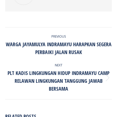
POST
PREVIOUS
NAVIGATION
WARGA JAYAMULYA INDRAMAYU HARAPKAN SEGERA
Previous
PERBAIKI JALAN RUSAK
post:
NEXT
PLT KADIS LINGKUNGAN HIDUP INDRAMAYU CAMP
RELAWAN LINGKUNGAN TANGGUNG JAWAB
Next
post:
BERSAMA
RELATED POSTS