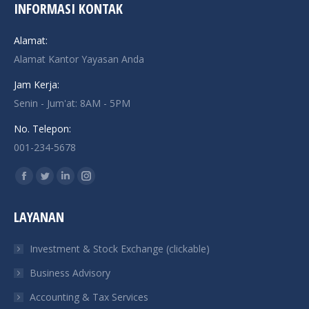
INFORMASI KONTAK
Alamat:
Alamat Kantor Yayasan Anda
Jam Kerja:
Senin - Jum'at: 8AM - 5PM
No. Telepon:
001-234-5678
Find us on:
Facebook
Twitter
Linkedin
Instagram
page
page
page
page
LAYANAN
opens
opens
opens
opens
in
in
in
in
Investment & Stock Exchange (clickable)
new
new
new
new
Business Advisory
window
window
window
window
Accounting & Tax Services