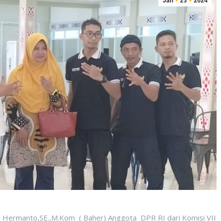
Jan
23
2024
 Hermanto,SE.,M.Kom ( Baher) Anggota DPR RI dari Komisi VII