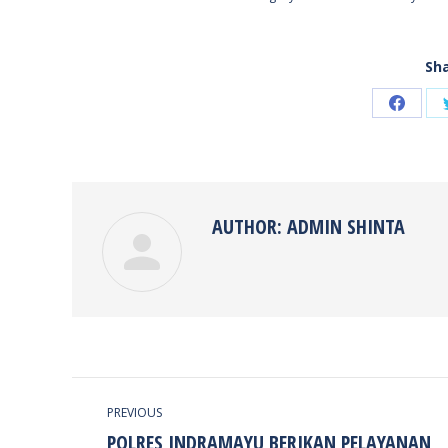
Sha
Share
on
Faceb
AUTHOR:
ADMIN SHINTA
POST
PREVIOUS
NAVIGATION
POLRES INDRAMAYU BERIKAN PELAYANAN