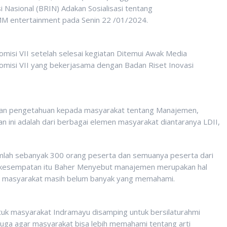
 Nasional (BRIN) Adakan Sosialisasi tentang
M entertainment pada Senin 22 /01/2024.
isi VII setelah selesai kegiatan Ditemui Awak Media
omisi VII yang bekerjasama dengan Badan Riset Inovasi
 dan pengetahuan kepada masyarakat tentang Manajemen,
n ini adalah dari berbagai elemen masyarakat diantaranya LDII,
mlah sebanyak 300 orang peserta dan semuanya peserta dari
m kesempatan itu Baher Menyebut manajemen merupakan hal
ia masyarakat masih belum banyak yang memahami.
untuk masyarakat Indramayu disamping untuk bersilaturahmi
uga agar masyarakat bisa lebih memahami tentang arti