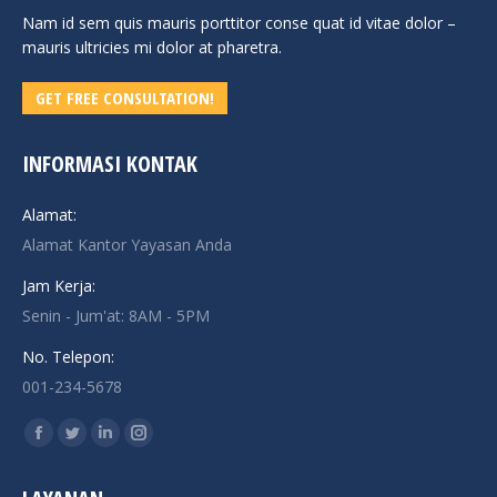
Nam id sem quis mauris porttitor conse quat id vitae dolor –
mauris ultricies mi dolor at pharetra.
GET FREE CONSULTATION!
INFORMASI KONTAK
Alamat:
Alamat Kantor Yayasan Anda
Jam Kerja:
Senin - Jum'at: 8AM - 5PM
No. Telepon:
001-234-5678
Find us on:
Facebook
Twitter
Linkedin
Instagram
page
page
page
page