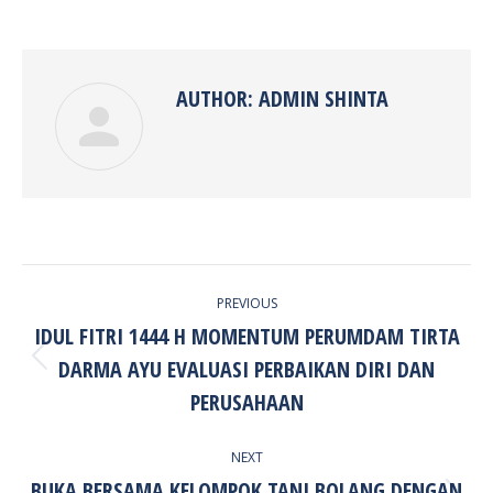
on
on
on
on
Facebook
Twitter
Pinterest
LinkedIn
AUTHOR:
ADMIN SHINTA
POST
PREVIOUS
NAVIGATION
IDUL FITRI 1444 H MOMENTUM PERUMDAM TIRTA
DARMA AYU EVALUASI PERBAIKAN DIRI DAN
Previous
post:
PERUSAHAAN
NEXT
BUKA BERSAMA KELOMPOK TANI BOLANG DENGAN