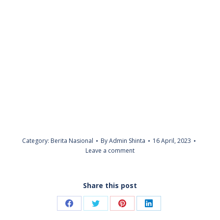
Category:
Berita Nasional
By
Admin Shinta
16 April, 2023
Leave a comment
Share this post
Share
Share
Share
Share