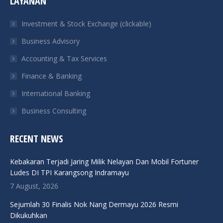
LAYANAN
opens
opens
opens
opens
in
in
in
in
Investment & Stock Exchange (clickable)
new
new
new
new
Business Advisory
window
window
window
window
Accounting & Tax Services
Finance & Banking
International Banking
Business Consulting
RECENT NEWS
Kebakaran Terjadi Jaring Milik Nelayan Dan Mobil Fortuner
Ludes DI TPI Karangsong Indramayu
7 August, 2026
Sejumlah 30 Finalis Nok Nang Dermayu 2026 Resmi
Dikukuhkan