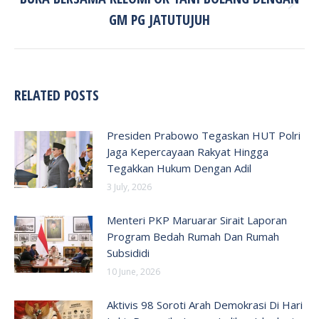
Next
GM PG JATUTUJUH
post:
RELATED POSTS
Presiden Prabowo Tegaskan HUT Polri
Jaga Kepercayaan Rakyat Hingga
Tegakkan Hukum Dengan Adil
3 July, 2026
Menteri PKP Maruarar Sirait Laporan
Program Bedah Rumah Dan Rumah
Subsididi
10 June, 2026
Aktivis 98 Soroti Arah Demokrasi Di Hari