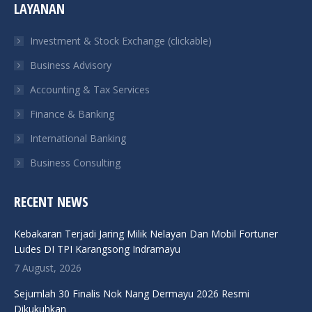
LAYANAN
opens
opens
opens
opens
in
in
in
in
Investment & Stock Exchange (clickable)
new
new
new
new
Business Advisory
window
window
window
window
Accounting & Tax Services
Finance & Banking
International Banking
Business Consulting
RECENT NEWS
Kebakaran Terjadi Jaring Milik Nelayan Dan Mobil Fortuner
Ludes DI TPI Karangsong Indramayu
7 August, 2026
Sejumlah 30 Finalis Nok Nang Dermayu 2026 Resmi
Dikukuhkan