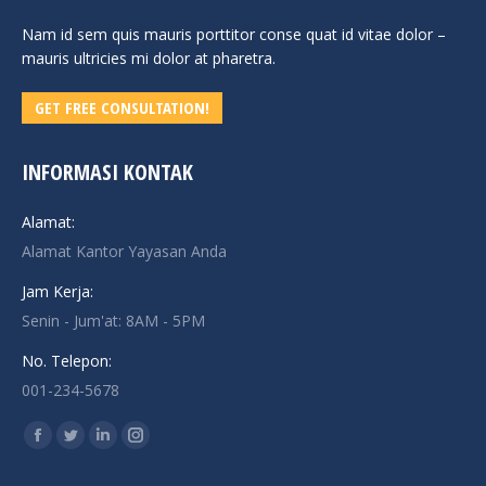
Nam id sem quis mauris porttitor conse quat id vitae dolor –
mauris ultricies mi dolor at pharetra.
GET FREE CONSULTATION!
INFORMASI KONTAK
Alamat:
Alamat Kantor Yayasan Anda
Jam Kerja:
Senin - Jum'at: 8AM - 5PM
No. Telepon:
001-234-5678
Find us on:
Facebook
Twitter
Linkedin
Instagram
page
page
page
page