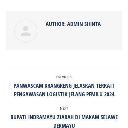
on
on
on
on
Facebook
Twitter
Pinterest
LinkedIn
AUTHOR:
ADMIN SHINTA
POST
PREVIOUS
NAVIGATION
PANWASCAM KRANGKENG JELASKAN TERKAIT
Previous
PENGAWASAN LOGISTIK JELANG PEMILU 2024
post:
NEXT
BUPATI INDRAMAYU ZIARAH DI MAKAM SELAWE
Next
DERMAYU
post: