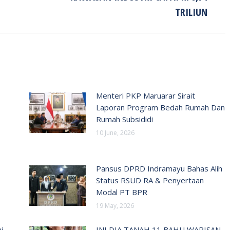
TRILIUN
Menteri PKP Maruarar Sirait
Laporan Program Bedah Rumah Dan
Rumah Subsididi
10 June, 2026
Pansus DPRD Indramayu Bahas Alih
Status RSUD RA & Penyertaan
Modal PT BPR
19 May, 2026
i
INI DIA TANAH 11 BAHU WARISAN