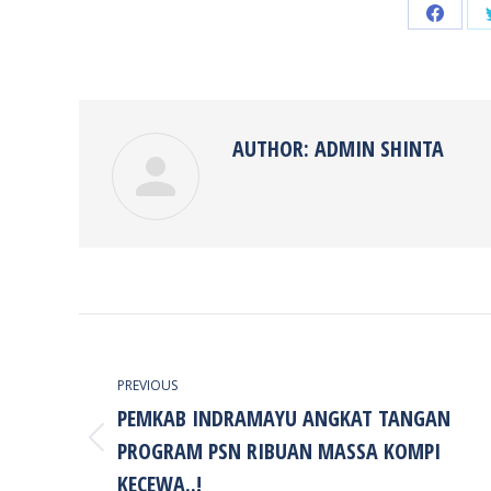
Share
on
Faceb
AUTHOR:
ADMIN SHINTA
POST
NAVIGATION
PREVIOUS
PEMKAB INDRAMAYU ANGKAT TANGAN
PROGRAM PSN RIBUAN MASSA KOMPI
Previous
post:
KECEWA..!