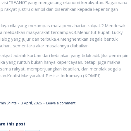
an visi “REANG” yang mengusung ekonomi kerakyatan. Bagaimana
p rakyat justru diambil dan diserahkan kepada kepentingan
aya nila yang merampas mata pencaharian rakyat.2.Mendesak
pa melibatkan masyarakat terdampak.3.Menuntut Bupati Lucky
log yang jujur dan terbuka.4.Menghentikan segala bentuk
suhan, sementara akar masalahnya diabaikan.
akyat adalah korban dari kebijakan yang tidak adil. Jika pemimpin
aka yang runtuh bukan hanya kepercayaan, tetapi juga makna
ersama rakyat, memperjuangkan keadilan, dan menolak segala
n.Koalisi Masyarakat Pesisir Indramayu (KOMPI)-
min Shinta
3 April, 2026
Leave a comment
re this post