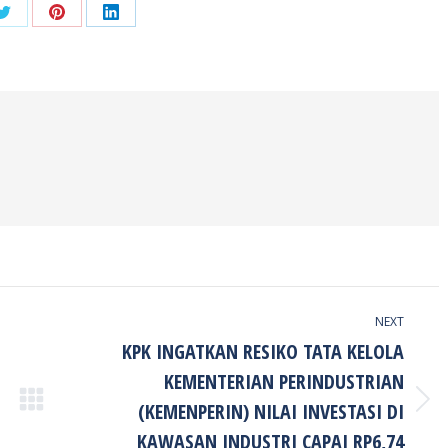
Share
Share
Share
on
on
on
ook
Twitter
Pinterest
LinkedIn
NEXT
KPK INGATKAN RESIKO TATA KELOLA
KEMENTERIAN PERINDUSTRIAN
(KEMENPERIN) NILAI INVESTASI DI
Next
post:
KAWASAN INDUSTRI CAPAI RP6,74