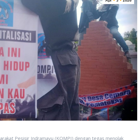
Apr
3
2026
akat Pesisir Indramayu (KOMPI) dengan tegas menolak