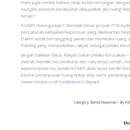
Kami juga menilai bahwa sikap ini bertentangan deng
mungkin ekonomi kerakyatan diwujudkan jika ruang hidu
besar?
KOMPI menegaskan:1.Menolak keras proyek PSN budid
pencabutan kebijakan/keputusan yang dikeluarkan tan
Hakim untuk bertanggung jawab dan membuka ruang dia
framing yang menyudutkan rakyat sebagai pelaku keru
Jangan balikkan fakta. Rakyat bukan pelaku kerusakan—r
daerah memilih bersembunyi dari rakyatnya sendiri, m
kepemimpinan itu sendiri.KOMPI akan terus berdiri b
bentuk perampasan ruang hidup atas nama pembanguna
(www.sorana.co.id//raskhanna s depari)
Category:
Berita Nasional
By
Ad
Sha